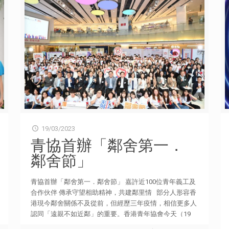
劃」，例如為符合特定運動或健康條件的人士提供保費減
免，以鼓勵市民恆常運動，建立健康的生活習慣。 青協
自去年6月推出的「起步為香港」青年計劃，年內將凝聚
逾20,000名青年，以參與「社區建設」、「經濟建設」和
「灣區建設」為重點，期望協力為香港開創新景象。全新
網上節目《傾．盡全力》為「起步為香港」的焦點項目之
一，共五個專題範疇陸續推出。詳情可瀏覽網站
hkfyg.org.hk/stepping-forward-with-commitment-to-
hk。
19/03/2023
青協首辦「鄰舍第一．
鄰舍節」
青協首辦「鄰舍第一．鄰舍節」 嘉許近100位青年義工及
合作伙伴 傳承守望相助精神，共建鄰里情 部分人形容香
港現今鄰舍關係不及從前，但經歷三年疫情，相信更多人
認同「遠親不如近鄰」的重要。香港青年協會今天（19
日）首辦「鄰舍第一．鄰舍節」，嘉許近100位青年及合