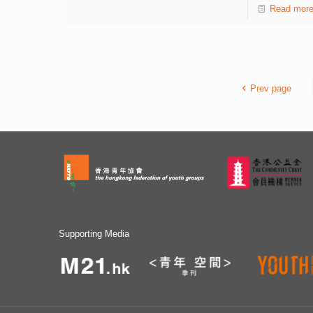
業領袖以及政商界代表，就可持續發展分享真知灼見，啟
Read mor
發新生代成為未來 ESG 領袖，為社會帶來正面改變。 香
港青年協會總幹事何永昌致辭時表示，應對氣候變化是全
球關注的議題，國家亦非常重視「碳中和」和「碳達峰」
的「雙碳」減排目標。他強調青年參與大灣區可持續發展
的重要性，勉勵年輕一代透過不同活動培養國家觀和世界
Prev page
觀，盼日後可將環保綠色構思，以跨地域及跨界別實行。
署理氣候變化專員黃傳輝提到，香港去年夏天的酷熱天
氣刷新多個歷史記錄，反映各界需要即時行動應對氣候變
化。政府未來15至20年將投放2,400億元銳意推動減碳及
氣候適應措施，期望與各業界一起合作，並樂見大灣區與
本港青年互相交流。 麥肯錫大中華區主席兼青協可持續
發展委員會主席倪以理擔任主題演講嘉賓，他以自身剛到
杭州與伙伴討論綠色發展如何融入物流、金融行業作為引
旨，認為ESG有很多可能性，跨界別合作有助解決社會問
題。他亦鼓勵青年以ESG為職涯發展選項，並積極裝備成
Supporting Media
為領袖，推動可持續發展。 高峰會分為三部分，包括︰
ESG 趨勢、負責任消費及生產；ESG與大灣區創業及發展
機遇；以及ESG投資的討論，讓在場及線上參與的青年，
全方位認識有關大灣區ESG的趨勢和發展。響應大會主
題，學院當日更設有多個由青協服務單位及初創青年準備