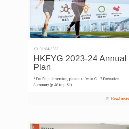
01/04/2023
HKFYG 2023-24 Annual
Plan
* For English version, please refer to Ch. 7 Executive
Summary (p.48 to p.51)
Read mor