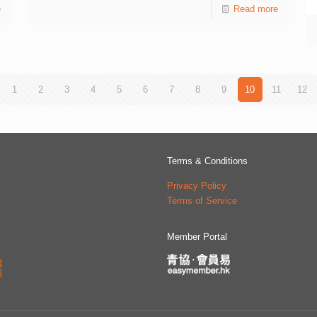
e
作伙伴，感謝他們對社區的付出及貢獻。 民政及青年事
Read more
務局副局長梁宏正、社會福利署助理署長陳麗珠、荃灣區
議會主席陳琬琛，北區區議會主席羅庭德、大埔區議會主
席毛家俊、九龍城區議會主席何顯明、葵青區議會副主席
陳志榮、香港青年協會理事會委員鄭小康及總幹事何永昌
擔任主禮團嘉賓。 香港青年協會總幹事何永昌表示，
1
2
3
4
5
6
7
8
9
10
11
12
「鄰舍第一」社區計劃推行至今逾十年，青年積極發揮鄰
舍互助精神，培養對社區的歸屬感，並從義工服務中發展
所長，得以成長。他亦感謝各合作伙伴的信任，特別是區
百齡慈善基金會長期支持「鄰舍第一．送米助人」計劃，
送贈大米高達330萬公斤，每月由青年義工協助送贈予基
Terms & Conditions
層家庭及獨居長者，十多年來，建立了強大的鄰里網絡。
Privacy Policy
由資深青年義工組成的青協「鄰舍第一‧青年圓桌」，首
Terms of Service
屆主席杜美怡及現任主席王梓鰻均認同，鄰舍間應展現守
望相助和關愛共融精神，她們將持續帶領其他義工，在社
區建設中發揮重要角色。 「鄰舍第一．鄰舍節」透過四
Member Portal
大主題活動場區，包括：「數碼世界」、「創意服務」、
「可持續發展」及「歷史長廊」，一方面展現過去十年的
服務成果，另方面介紹青年的創新創意，運用科技和環保
知識共建鄰里情。 青協「鄰舍第一」社區計劃是由青年
帶動的社區關懷行動，焦點項目包括「鄰舍團年飯」、