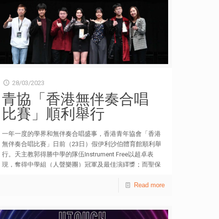
娟、中聯辦青年工作部副部長、一級巡視員宋來教授、港
鐵公司香港客運服務總監楊美珍，以及香港青年協會高級
顧問兼龍傳基金董事王䓪鳴博士出席出發禮。團長分別由
香港青年協會會長陳維安，以及龍傳基金主席黃嘉純擔
任。 另外，龍傳基金董事藍鴻震、樓家強和藍家達；香
港青年協會義務司庫廖於勤、委員陳重義博士、張英相教
授和鄭小康亦會隨團出發。港區全國人大代表冼漢迪；立
法會議員李浩然、林振昇、梁毓偉、陸瀚民、顏汶羽，以
28/03/2023
及一眾嘉賓和中學校長出席出發禮，以示支持。 「高鐵
青協「香港無伴奏合唱
青年號」團長陳維安表示，是次考察團的反應非常熱烈，
青協將持續舉辦各類交流及體驗活動，積極推動青年認識
比賽」順利舉行
國家觀和世界觀，培育多元發展。另一團長黃嘉純表示，
隨著大灣區建設加快推進，廣州和佛山均是國家級高新技
一年一度的學界和無伴奏合唱盛事，香港青年協會「香港
術產業的開發區，其創意和創新能力值得本地青年深入探
無伴奏合唱比賽」日前（23日）假伊利沙伯體育館順利舉
究和學習。他們亦感謝港鐵公司、中央政府駐港聯絡辦青
行。天主教郭得勝中學的隊伍Instrument Free以超卓表
年工作部、廣東海外聯誼會和廣東省青年聯合會的全力支
現，奪得中學組（人聲樂團）冠軍及最佳演繹獎；而聖保
援，以及全港逾30間中學的熱心參與。 「高鐵青年號」
羅男女中學的Na Anela隊伍，則獲中學組（流行音樂合唱
由香港青年協會與龍傳基金合辦，港鐵公司、中央政府駐
小組）冠軍及傑出表現獎。 天主教郭得勝中學的隊伍
Read more
港聯絡辦青年工作部、廣東海外聯誼會和廣東省青年聯合
Instrument Free，五位成員均是中六學生，雖然要應付文
會全力支持，並響應「百萬青年看祖國」主題活動。500
憑試，仍盡量調配時間練習無伴奏合唱，「我們由中二開
位青年分成六組，體驗先進3D列印科技、智慧建築機械
始組隊，各成員已建立深厚友誼，疫情期間沒有鬆懈，嘗
人、無人駕駛技術、氫能科技、創新污水及固體廢物處理