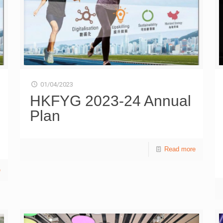
無運動習慣（59%），亦無均衡飲食習慣（56%）；亦有
近一半（49%）誤以為基層醫療是為基層市民而設。 醫
務衞生局副局長李夏茵醫生表示，目前本港醫療系統的情
況猶如一個倒三角形，只側重第三層的醫療服務，而忽略
第一層的基層醫療，期望可以扭轉市民的健康管理文化，
鼓勵大家從預防做起。在增加基層醫療人手方面，她指出
人工智能及大數據有助醫療機構精簡臨床程序，例如為病
人進行健康風險預測，可減省醫療人員的工作，讓人力資
01/04/2023
源更有效地運用。 立法會（醫療衞生界）林哲玄議員建
HKFYG 2023-24 Annual
議政府加強公私營協作，特別是希望推動一人一病歷，在
Plan
病人的同意下全面連接公私營醫療雲端網絡，不但有效進
行遙距監察，更可協助病人透過社區醫療網絡預約合適的
專科服務。他估算現時私營醫療市場上有一半醫生能夠支
援公營醫療服務，提議政府善用各類醫療人才。 《基層
Read more
醫療健康藍圖》提到政府要推動基層醫療健康改革，建立
一個可持續的醫療系統，3位專業青年期望政府可加強推
e
廣社區康健中心，以及擴大醫療券的使用範圍，例如身體
檢查，以提升市民對基層醫療的關注。他們亦希望政府投
放更多資源培訓半專業人士、設立基層醫療課程及實習，
培育有助推動基層醫療的人才。另外，政府可考慮開設臨
時職位推廣健康篩查，並與商界合力推動「運動友善計