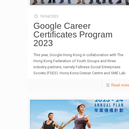
19/04/2023
Google Career
Certificates Program
2023
This year, Google Hong Kong in collaboration with The
Hong Kong Federation of Youth Groups and three
industry partners, namely Fullness Social Enterprises
Society (FSES), Hong Kong Design Centre and SME Lab
have further enhanced the program by offering two new
courses, doubling the amount of Google Career
Read mor
Certificates Scholarships to 2,000 scholarships and
launching career support services to help youths to
secure jobs in high-demand fields. Google Career
Certificates Program offers flexible online training for
job-ready credentials to unlock career opportunities in
the digital era. The certificates cover 8 high-growth areas:
Advanced Data Analytics [NEW for 2023]
[…]