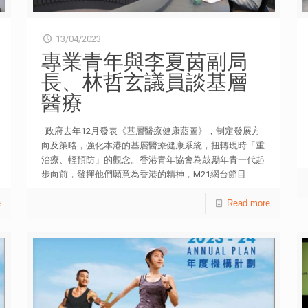
13/04/2023
專業青年與李夏茵副局
長、林哲玄議員談基層
醫療
政府去年12月發表《基層醫療健康藍圖》，制定發展方
向及策略，強化本港的基層醫療健康系統，扭轉現時「重
治療、輕預防」的觀念。香港青年協會為鼓勵年青一代起
步向前，發揮他們願意為香港的精神，M21網台節目
《傾．盡全力》，第6集今天（14日）播出，由3位專業青
e
年與醫務衞生局副局長李夏茵醫生、立法會（醫療衞生
Read more
界）林哲玄議員互動交談，就青年參與推動基層醫療服務
的發展提出意見。 3位專業青年包括︰徐韶華（Zara）、
黃炳建（Solomon）及黃頌曦（Leo）。他們在節目中探
討社區康健中心的角色；並就基層醫療人才培育、預防慢
性病患和提升公眾健康素養提出建議。 他們亦就節目以
問卷調查形式，訪問了422位年齡介乎18至55歲本地市
民。結果發現，過半數（54%）從未聽過地區康健中心、