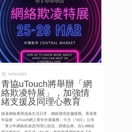
試網上練習，去年開學可面對面練歌，效果出奇地合拍，
技術，另參觀創意園、廣州氣象衛星地面站及南風古灶
加上是中學生涯最後一年，社會復常後終於可以參賽，機
等，了解高鐵網路建設，並探索大灣區內廣州和佛山的創
會難得。」他們感謝學校、音樂老師和無伴奏合唱導師的
新科技發展。詳情可瀏覽網站dragonfoundation.net。
悉心栽培，並達成心願贏得比賽冠軍。 而流行音樂合唱
傳媒查詢︰ 香港青年協會傳訊經理 何詠筠女士 電話︰
中學組亞軍由香港青年協會李兆基書院的隊伍Cosmos奪
3755 7044 香港青年協會傳訊幹事 劉嘉裕女士 電話︰
得，他們由六位中三至中五學生組成，對獲獎感到驚喜和
3755 7010
意外，「非常欣賞其他參賽隊伍的風格、合拍節奏和舞台
走位，眼界大開，期望明年挑戰高難度，並在改編曲目下
功夫，可繼續參賽和再下一城。」 青協督導主任黃秀儀
祝賀獲獎隊伍，讚揚學生將團隊精神發揮得淋漓盡致，展
示其音樂才華與技能。她表示，自疫情後今年復辦無伴奏
合唱比賽，完全感受到青年踏上舞台全情投入和興奮雀躍
16/03/2023
的心情。是次比賽也是「香港國際無伴奏合唱節」的焦點
青協uTouch將舉辦「網
項目之一，希望以各種形式，將無伴奏合唱帶到學校和社
絡欺凌特展」，加強情
區。她感謝來自海外及本地的評審，特別感謝香港藝術發
展局支持是次比賽，青協文化藝術組將繼續推動無伴奏合
緒支援及同理心教育
唱教育和藝術交流。 「香港無伴奏合唱比賽」獲香港藝
術發展局資助，比賽評審包括︰作曲家兼CASH金帆音樂
隨著網絡應用成為生活日常，網絡環境愈趨複雜。香港青
獎得主黃學揚、美國Freedom’s Boombox成員Alfredo
年協會「uTouch網上青年外展服務」今天（16日）公布
Austin、著名聲樂導師陳傑龍、日本世界知名人聲敲擊家
「青少年網絡欺凌及同理心狀況」調查結果。在3,488名
北村嘉一郎、姬聲雅士創團成員兼港澳當代無伴奏合唱