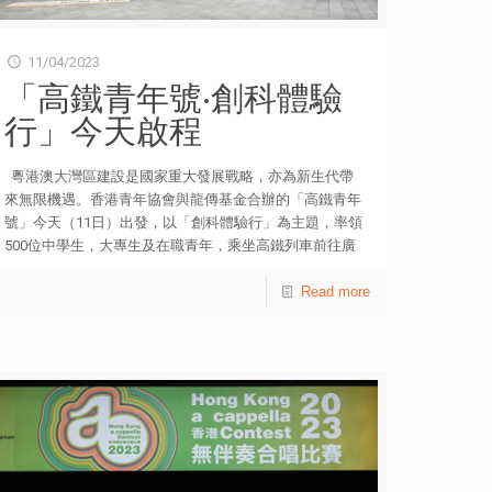
11/04/2023
「高鐵青年號‧創科體驗
行」今天啟程
粵港澳大灣區建設是國家重大發展戰略，亦為新生代帶
來無限機遇。香港青年協會與龍傳基金合辦的「高鐵青年
號」今天（11日）出發，以「創科體驗行」為主題，率領
500位中學生，大專生及在職青年，乘坐高鐵列車前往廣
州，探索大灣區創科發展、生態環保和歷史文化，展開兩
日一夜的科學及嶺南文化之旅。今早活動於高鐵香港西九
Read more
龍站舉行出發禮，場面盛大。 是次500位青年參加者
中，近六成（57.4%）表示從未乘搭高鐵；期望透過是次
體驗活動瞭解內地的高新科技（45.8%）、歷史文化
（20.8%）、經濟發展（16.4%）及城市規劃（10.4%）。
他們較早前已參與工作坊，瞭解高鐵網路及對國家經濟發
展的影響；並將會參與「我的動感旅程」照片徵集比賽，
展示旅程中難忘和富有活力的一刻。 主禮團嘉賓包括︰
運輸及物流局局長林世雄、民政及青年事務局局長麥美