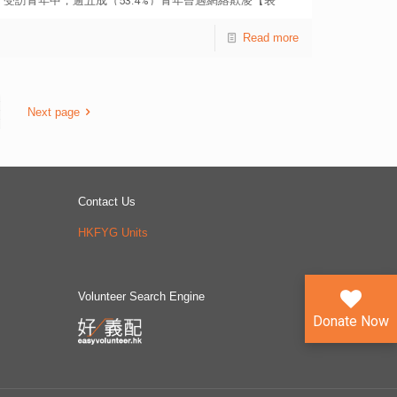
受訪青年中，逾五成（53.4%）青年曾遇網絡欺凌【表
（阿卡貝拉）協會創辦人馮國東，以及美國Pipeline Vocal
1】；一成八（18.1%）自稱曾成為被攻擊的對象【表
Project成員Lisa Hawkins。 青協文化藝術組一直致力推
2】。uTouch將於本月25及26日於中環街市舉辦「網絡欺
Read more
動本地無伴奏合唱發展，開拓更多青年參與文化藝術的機
凌特展」，冀提升青年和公眾對網絡欺凌的認知，了解其
會和空間；每年舉辦 500 多節無伴奏合唱訓練及活動，至
影響及應對方法。 上述調查於今年2月期間，以便利抽樣
今超過 300 間中學、逾 37 萬人次參與相關的活動。青協
自填問卷形式，在網上成功訪問了3,488名12至24歲青
更於 2016 年再次榮獲香港藝術發展局頒發的「藝術教育
年，了解他們對網絡欺凌的應對和心態。調查發現，遇上
Next page
獎（非學校組）」；而「香港國際無伴奏合唱節」、「無
網絡欺凌，受訪青年多採取旁觀者的角色，包括「留意事
伴奏合唱教育計劃」及「青協香港旋律」從各方面支援青
態發展但不作行動」（29.5%）及「不予理會」
年欣賞及學習，亦培育了不少無伴奏合唱組合，為本地文
（22.1%）；只有兩成三（23.5%）會「向網站管理員檢舉
化發展作出貢獻。詳情可瀏覽網站 csu.hkfyg.org.hk。
以阻止發布或散播」，不足一成會「關心及陪伴受害人」
附件 青協「香港無伴奏合唱比賽」得獎名單 中學組
Contact Us
（9.2%）【表3】。問及目睹事件而沒有作出行動的原
（流行音樂合唱小組） 獎項 學校及隊伍 冠軍 聖保羅男女
因，受訪青年表示「不知道如何幫助受欺凌者」
中學，Na Anela 亞軍 嘉諾撒聖心書院 季軍 香港培道中學
HKFYG Units
（49.6%），「擔心自己的處理會令欺凌情況惡化」
最佳舞台演繹獎 嘉諾撒聖心書院 傑出表現獎（和音） 聖
（35.7%）及「覺得自己不懂得處理網絡欺凌」（35.2%）
保羅男女中學，Na Anela 傑出表現獎（節奏） 聖保羅男
【表4】，反映他們普遍應對欺凌的認識不多，即使希望
女中學，Le Sorelle 傑出表現獎（主唱） International
Volunteer Search Engine
幫助受害人，亦不知從何入手。 當遇上網絡欺凌時，最
College Hong Kong，ICHK 中學組（人聲樂團） 獎項 學
多受訪青年出現的感受是同情（38.4%），其次是傷心／
Donate Now
校及隊伍 冠軍 天主教郭得勝中學，Instrument Free 亞軍
難過（38％）、不忿（35.5%）及無助（31.4%）【表
香港青年協會李兆基書院，Cosmos 季軍 聖士提反書院，
5】。是次問卷亦參考了人際反應指針量表
9PM 最佳舞台演繹獎 天主教郭得勝中學，Instrument Free
（Interpersonal Reactivity Index-C），以了解受訪青年的
傑出表現獎（和音） 聖士提反書院，9PM 傑出表現獎
同理心狀況，結果顯示平均得分為52分，屬一般水平（得