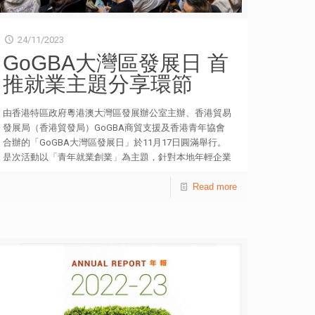
24/11/2023
GoGBA大灣區發展日 首
推就業主題分享環節
由香港特區政府粵港澳大灣區發展辦公室主辦、香港貿易
發展局（香港貿發局）GoGBA商貿支援及香港青年協會
合辦的「GoGBA大灣區發展日」於11月17日圓滿舉行。
是次活動以「青年就業創業」為主題，針對本地年輕企業
家、專業人士及有志到大灣區發展的青年，為他們介紹大
灣區的創業及就業機會、有關支援計劃及服務等。活動吸
Read more
引共421人於線上線下參與，同場亦進行了67場一對一諮
詢會議。 香港青年協會作為培育青年的機構，一直鼓勵
青年踏足大灣區，並提供豐富的就業資訊、實習及考察等
交流活動，讓他們深入認識大灣區，了解個人發展方向。
香港青年協會總幹事徐小曼表示：「青協與大灣區不同城
市共29間合作伙伴，在今年簽訂戰略合作協議，進一步推
動本港青年在大灣區發展。」