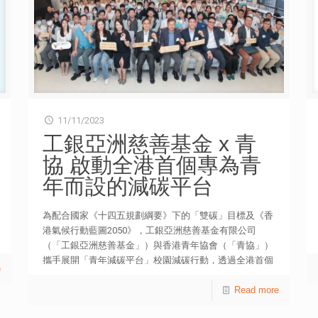
9月28日至10月2日期間，訪問了526名18至34歲青年；另
訪問了20名青年個案，部分有參與地區委員會或地區事
務，以及3名專家和學者。 研究顯示，受訪青年對所屬地
區的歸屬感平均分為6.82（0至10，10為非常有歸屬感）
【表5】；五成半（54.9%）表示有興趣參與改善地區的工
作，並透過非制度平台如政黨、民間組織（18.1%）、政
府制度平台如區議會、「三會」（15.8%）、學校／工作
平台（12.4%），以及自發組織（8.7%）等【表15】。此
11/11/2023
外，他們認為參與地區治理的主要障礙是缺乏裝備
工銀亞洲慈善基金 x 青
（30%）及人脈網絡（23%）【表17】。 特區政府今年5
協 啟動全港首個專為青
月公布完善地區治理建議方案，研究發現，受訪青年對相
關方案認識程度平均分只有3.25（0至10，10為非常認
年而設的減碳平台
識），低於調查所設5分的一般水平【表6】。逾八成對獲
委任為「三會」委員（82.1%）或參與關愛隊（80.4%）表
為配合國家《十四五規劃綱要》下的「雙碳」目標及《香
示沒有興趣【表11及表12】。有個案對若獲委任表示會欣
港氣候行動藍圖2050》，工銀亞洲慈善基金有限公司
然接受，冀將青年聲音帶到更具影響力的平台；亦有個案
（「工銀亞洲慈善基金」）與香港青年協會（「青協」）
表示對「三會」工作不認識。 有受訪個案表示，自己不
攜手展開「青年減碳平台」校園減碳行動，透過全港首個
被政府認識，因此獲政府委任的機會為「零」。另有個案
e
青年專屬的線上減碳平台，每年凝聚及鼓勵1,000名青年
認為自己一直參與民間機構的活動和服務，若這些機構可
在生活上實踐十大減碳行為，推動青年積極參與氣候行
Read more
以向政府推薦人選，相信有助增加地區優秀青年獲提拔的
動，共同實現可持續發展，預料每年合共可減少100萬公
機會。 有受訪專家和學者認為，青年參與最重要是感受