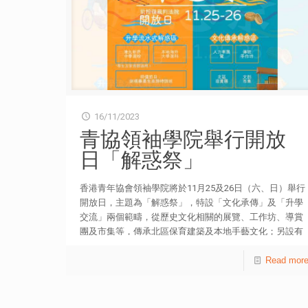
病。他們期望研發低成本的快速測試產品，提高預防和控
制相關疾病。企業成長組金獎是引導視障者的智能腰帶，
創辦人江家偉和陳曉玲為視障者帶來革命性的導航設備，
透過邊緣運算（Edge Computing）AI模組，實時計算出
無障礙範圍及規劃路徑。 深圳市青年聯合會副主席張天
宇、前海管理局港澳服務處副處長侯靜，以及香港青年協
會總幹事徐小曼出席典禮，與一眾青年交流，了解其大灣
區業務方案。 前海管理局港澳服務處副處長侯靜表示，
16/11/2023
整項賽事的獎金總額超過800萬元人民幣，為更多青年在
青協領袖學院舉行開放
大灣區創業提供優良條件。今年香港賽區的頒獎禮首次在
日「解惑祭」
前海舉行，充分展現了深港的緊密連繫，亦凸顯青年積極
融入國家發展大局，依託香港，服務內地。 香港青年協
會總幹事徐小曼感謝前海管理局和前海服務集團的信任，
香港青年協會領袖學院將於11月25及26日（六、日）舉行
由青協首次承辦「前海創賽」香港賽區並獲得佳績。她致
開放日，主題為「解惑祭」，特設「文化承傳」及「升學
辭時寄語參賽青年要有「想法」、「方法」和「說法」，
交流」兩個範疇，從歷史文化相關的展覽、工作坊、導賞
可了解其他企業和創業家的「想法」，經營業務的「方
團及市集等，傳承北區保育建築及本地手藝文化；另設有
法」，最後就是他們推廣宣傳的「說法」，才算是透徹了
升學聊天室，為家長、學生解答升中及大學選科疑惑，並
解他人創業的目的，從而思考自己的強弱項。 另外，青
由現讀生分享升學貼士。活動免費入場，名額有限，歡迎
Read mor
協將在前海深港夢工場設立「前海香港青年發展中心」，
公眾參與。 文化承傳解惑區 人力車展覽：隨著香港最後
徐小曼希望能夠幫助更多青年，把握粵港澳大灣區建設的
一位擁有人力車牌照的車伕於疫情下退休，青協領袖學院
重大機遇，實現創業夢想。 關於「前海粵港澳台青年創
其中一位舊生劉健宇（Samuel）決定重新申請牌照，在