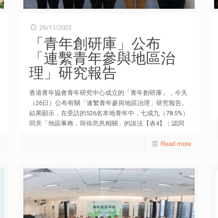
26/11/2023
「青年創研庫」公布
「連繫青年參與地區治
理」研究報告
香港青年協會青年研究中心成立的「青年創研庫」，今天
（26日）公布有關「連繫青年參與地區治理」研究報告。
結果顯示，在受訪的526名本地青年中，七成九（78.5%）
同意「地區事務，與你息息相關」的說法【表4】；認同
「參與地區事務重要」的平均分為5.56（0至10，10為非
e
常重要）【表3】；他們最關心的地區事務包括交通
Read more
（49.2%）及環境衞生（35%）等【表2】，並且八成半
（84.6%）同意地區治理的最終目標是提升居民生活質素
【表7】。 新一屆區議會即將組成，受訪青年期望未來區
議會能夠處理社區問題（49%）及反映民意（29.5%）
【表8】。研究亦顯示，五成九（58.7%）認為自己信任特
區政府，比率為過去同類型調查最高，並首次超越五成
【補充表18】。 上述研究以實地問卷調查方式，於今年