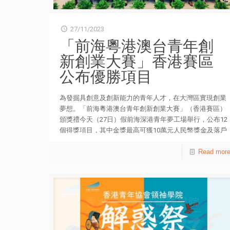
27/11/2023
「前海粵港澳台青年創
新創業大賽」香港賽區
公布優勝項目
為發掘具創意及創新能力的青年人才，在大灣區實現創業
夢想。「前海粵港澳台青年創新創業大賽」（香港賽區）
頒獎禮今天（27日）假前海深港青年夢工場舉行，公布12
個得獎項目，其中金獎最高可獲10萬元人民幣獎金及落戶
前海孵化。 「前海創賽」香港賽區由前海管理局主辦，
前海服務集團及香港青年協會承辦；民政及青年事務局、
Read mor
中聯辦青年工作部、香港特區政府駐深圳聯絡處、香港貿
易發展局等多家單位共同支持。比賽分為企業成長組及初
創團隊組，合共收到破紀錄的730人合共418份申請。經過
兩輪篩選，獲獎團隊涵蓋多個創新科技範疇，包括人工智
能、醫學、農業、健康及文創等。 初創團隊組金獎是新
一代便攜式智慧快速診斷系統，創辦人劉鑫和崔强勝專注
於診斷領域的研究和開發，尤其是多重疾病或性傳播疾