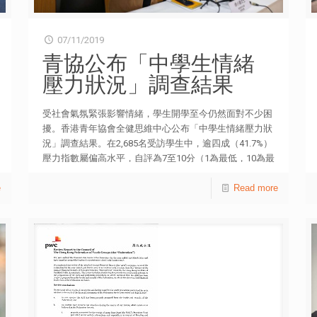
07/11/2019
青協公布「中學生情緒
壓力狀況」調查結果
受社會氣氛緊張影響情緒，學生開學至今仍然面對不少困
擾。香港青年協會全健思維中心公布「中學生情緒壓力狀
況」調查結果。在2,685名受訪學生中，逾四成（41.7%）
壓力指數屬偏高水平，自評為7至10分（1為最低，10為最
高）［表二］，較去年（37.5%）高4.2%。除以往一般的
e
學業壓力外，近四分一（24%）亦因「社會氣氛緊張」而
Read more
感到擔憂［表四］。 青協全健思維中心於今年9月至10
月期間，以便利抽樣自填問卷形式，訪問來自14間不同中
學的2,685名中一至中六學生。同時，問卷參考了美國及
台灣的流行病學研究中心抑鬱量表（Center for
Epidemiological Studies Depression Scale, CES-D），以
了解青少年的抑鬱情緒狀況。調查顯示，超過一半
（51.4%）受訪學生評分達16分或以上，即出現抑鬱情緒
表徵。他們過去一星期較常出現的抑鬱徵狀包括︰「難於