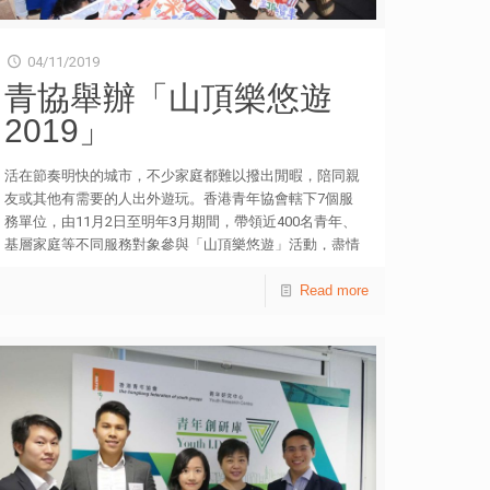
04/11/2019
青協舉辦「山頂樂悠遊
2019」
活在節奏明快的城市，不少家庭都難以撥出閒暇，陪同親
友或其他有需要的人出外遊玩。香港青年協會轄下7個服
務單位，由11月2日至明年3月期間，帶領近400名青年、
基層家庭等不同服務對象參與「山頂樂悠遊」活動，盡情
欣賞美景與放鬆心情，當中更會安排部分青年擔任義工，
陪同長者遊玩，共享歡樂和關愛。 是次活動的參加者乘
Read more
坐山頂纜車、遊覽山頂凌霄閣以及凌霄閣摩天台428等，
行程相當豐富。在上周六（2日）啟動禮上，青年義工和
長者參加者熱情響應，表達長幼共融的訊息。他們其後進
行分組活動，促進彼此之間的互動，充滿樂趣之餘亦饒富
意義。 青協督導主任鄺穎琦女士表示，該會「鄰舍第
一」社區計劃鼓勵青年透過不同形式的社區服務，推動全
港各區鄰舍間的關懷行動，並為他們提供寶貴的社會體
驗。正如首場活動既能讓青少年及長者加深互相了解，拉