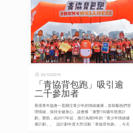
26/10/2019
「青協背包跑」吸引逾
二千參加者
香港青年協會一直關注青少年的情緒健康，並鼓勵他們管
理情緒，保持全健身心。該會獲「滙豐150週年慈善計
劃」贊助，由2017年起，推行為期5年的「青少年情緒健
康計劃」。 該計劃年度大型活動「青協背包跑」，今天
（26日）假啟德郵輪碼頭順利舉行。全新賽事分10公里、