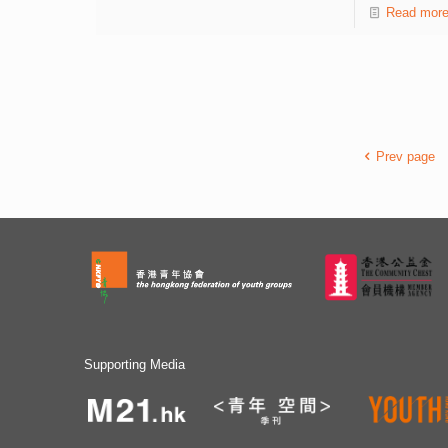
4.2公里迷你全馬和親子2.1公里迷你半馬，所有跑手均須
Read mor
背起索袋背包及書本完成賽事。 香港青年協會總幹事何
永昌先生表示，青協背包跑並非一般賽跑，跑手需要背起
索袋背包及書本作賽，象徵對青少年所背負的壓力感同身
受，並為實踐「全健」生活多行一步。他感謝「滙豐150
週年慈善計劃」的贊助，以及多間工商機構的禮品支持，
以行動表達關心年輕一代的成長。 為了吸引更多青年參
Prev page
與跑步運動，活動今年新增「背包者聯盟」項目，由香港
著名長跑運動員紀嘉文擔任星級教練，透過七月舉行的專
業跑步訓練和全健生活體驗日，學習正確跑步姿勢和建立
良好生活習慣，釋放生活中的各種壓力、整理思緒。每位
參加者均會配對一位同跑員，二人於專業訓練後，一同參
加「青協背包跑」賽事。 活動亦設有解憂嘉年華，分為
Chill Zone、Big Zone及Run Zone三大主題區，並設有20
多個不同的攤位，為公眾帶來不同的解憂減壓體驗。 香
港青年協會業務總監徐小曼指出，青年全健思維中心透過
熱線和網上輔導，每年平均處理達50,000宗求助個案，與
Supporting Media
情緒和健康相關的約佔六成。是項長跑活動籌得的款項，
將用於青協「青少年全健精神科資助計劃」。針對青少年
精神專科的門診新症輪候時間甚長，上述特別資助有需要
之青少年接受私家精神科醫生診斷及治療，為初期出現情