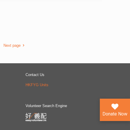
活方式和態度，在自身、社交及情緒上取得適切平衡；同
沒有幫助。 不過，研究亦指出，要在工作假期尋找有助
時亦著重公眾教育，透過網上和熱線輔導支援青年，讓他
事業發展的工種並不容易。有個案表示在出發前已搜集求
們在複雜多變的世界中，培養抗逆能力和正向生活。 而
職的資訊，但到達當地後仍感到求職困難，最後因害怕耗
未來技能培訓計劃則以「理財能力」、「未來就業技能」
盡旅費，接受了一份低於當地最低工資標準的「黑工」。
和「創新科技」三大支柱，致力培育青年多元技能和提升
相反，有受訪個案於出發前先作就業諮詢，訂立就業目
就業能力，應付未來社會以至全球發展所需。 青協會員
標，以留學畢業生身分能逗留就業1年的機會，決意進入
人數現已超過45萬，每年使用該會服務的人次超過600
美國領先的行業，積極進取地發出數十份求職申請，最終
萬，另有逾20萬義工登記加入青年義工網絡。
在媒體與科技等專門行業汲取工作經驗，回港後能在相關
Next page
行業繼續發展。 青年創研庫「經濟與就業」組別召集人
陳浩升表示，人才是香港最寶貴的資源。本地人才庫若具
備國際經驗，將有利於各行各業發展，並有助香港於全球
競爭激烈的環境中拓展海外主要及新興市場。這對鞏固香
Contact Us
港作為國際都會的地位與形象，均有裨益。該組成員周浩
民補充說，除了工作假期計劃外，香港職青獲取海外短期
HKFYG Units
就業的機會不多；政府亦缺乏支援措施，協助他們善用工
作假期，以及獲得其他類型的海外就業機會。 該組成員
關文傑建議當局推出「年輕管理人才海外發展計劃」，向
派駐年輕管理人才往海外主要或新興市場的企業提供資
Volunteer Search Engine
助，以加強企業管理人才掌握該等市場的經驗。資助範圍
Donate Now
可包括派駐海外的額外成本、事前的適應培訓及相關行業
培訓等。此外，他又建議當局協助指定的行業及專業協會