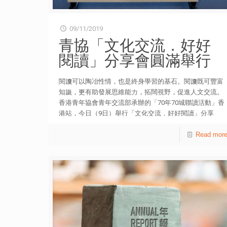
09/11/2019
青協「文化交流．好好
閱讀」分享會圓滿舉行
閱讀可以陶冶性情，也是終身學習的基石。閱讀既可豐富
知識，更有助發展思維能力，拓闊視野，促進人文交流。
香港青年協會青年交流部承辦的「70年70城聯讀活動」香
港站，今日（9日）舉行「文化交流．好好閱讀」分享
會，並啟動漂書活動，持續鼓勵青年分享好書，藉此加深
認識香港與國家歷史文化。 是日分享會上，香港青年協會
Read mor
督導主任黃好儀女士表示，該會每年均出版十本新書，涉
及的範疇廣泛，包括國家發展、青年研究、文青讀物、青
年輔導、專業進修、就業創業和温情小品等。她期望透過
是次分享會和漂書活動，吸引更多青年以書會友，營造良
好的閱讀氛圍，並養成不斷自學的習慣。黃女士感謝韜奮
基金會的支持，讓該會能夠參與是項饒富意義的文化和慶
祝活動。 資深旅遊業專家陳天恩博士在會上分享其閱讀心
得，以及閱讀與他從事旅遊業和教學的親身經驗。他藉著