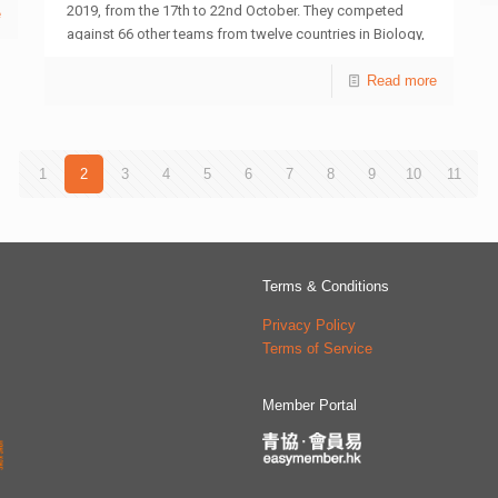
2019, from the 17th to 22nd October. They competed
e
破壞公物的行為，但擔心表達意見後會使內閣失卻支持，
against 66 other teams from twelve countries in Biology,
甚或被排擠，因此選擇掩飾立場，與同學一起叫口號。他
Chemistry, Invention and other challenges, coming away
指目前的分化氛圍令他覺得恐怖，壓抑想法亦讓他感到很
with excellent results. The four schools represented
Read more
大壓力及難受。 個案四︰ 中四學生來電表示受到校園
were local winners at the Hong Kong Student Science
欺凌及排擠，缺乏同學支援，求助無門，情緒大受困擾。
Project Competition (HKSSPC), jointly organised by The
她曾透過Whatsapp向朋友表達對另一個同學的不滿，豈
Hong Kong Federation of Youth Groups, the Education
料有關對話卻被截圖流出，引起對方的不滿及反擊，哭訴
1
Bureau and the Hong Kong Science Museum, and
2
3
4
5
6
7
8
9
10
11
形容「啲人日日都俾說話我聽，又人身攻擊我，究竟我做
supported by the Innovation and Technology
錯乜嘢要咁對我」，憂慮情緒亦讓她萌生逃學及傷害自己
Commission and Hong Kong Science and Technology
的念頭。 徐小曼引述調查結果指，部分受訪學生遇到壓
Parks Corporation. The
[…]
力時，選擇「與別人傾訴以尋求解決方法」的百分比
（30.7%），較去年同類調查減少6.5%，而選擇「在社交
Terms & Conditions
平台與人分享」（13.9%）則較去年有輕微上升1.7%。她
指出，呈較多抑鬱徵狀的青年，傾向收藏自己的感受，或
Privacy Policy
較容易選擇在社交平台與「同聲同氣」的人分享，形成
Terms of Service
「圍爐效應」。然而，他們在網絡中找到共鳴，並不等同
於現實中也找到與自己連繫的人和話題；當他們缺乏有意
Member Portal
義的連繫，便容易產生孤獨憂鬱的情緒，如長期忽視，將
對身心發展構成負面影響，以及增加患情緒病風險。 徐
小曼建議學校除了加強原有的輔導支援外，亦可組織一些
團體紓壓活動，如球類比賽、身心靜觀活動及心靈打氣站