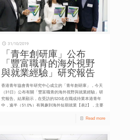
近彼此的距離，更可提升公眾對長者家庭的關注，從而凝
聚社區關愛氣氛，機會難得。她感謝山頂纜車有限公司及
凌霄閣有限公司的支持，以及一群義工的全力協助，令活
動得以順利開展。 山頂纜車有限公司及凌霄閣有限公司
總經理曾瑛美小姐亦表示：「很高興可以繼續支持這個有
意義的活動，自2008年與香港青年協會合辦『我的第一次
山頂遊歷』活動以來，多次目睹受惠家庭和青少年在山頂
31/10/2019
的歡樂，實在感到欣慰。我們一直積極回饋社會，履行社
「青年創研庫」公布
會責任，今年，我們更希望鼓勵香港青年享受輕鬆時光的
「豐富職青的海外視野
同時，在香港之巔分享愛及更認識香港和山頂過去百多年
的歷史和演變。」 本着為青年創造空間的信念，青協轄
與就業經驗」研究報告
下分佈全港各區的22所青年空間，致力聯繫青年，使青年
空間成為一個屬於青年、讓青年發展潛能和鍛鍊的活動場
香港青年協會青年研究中心成立的「青年創研庫」，今天
所。在專業服務方面，青年空間積極發展及推廣三大支柱
（31日）公布有關「豐富職青的海外視野與就業經驗」研
服務，包括學業支援、進修增值和社會體驗。各區的
究報告。結果顯示，在受訪的520名在職或待業本港青年
M21@青年空間，鼓勵青年發揮創意與想像力，透過媒體
中，逾半（51.0%）有興趣到海外短期就業【表2】，主要
製作過程，加強對社區的歸屬感，促進與社區互動。近年
原因是希望「豐富工作經驗」（46.8%）、「順道旅行」
青年空間更設有LEAD Lab，進一步為青少年提供在社區
（43.8%）、「提升語文能力」（41.5%）和「擴闊國際視
Read more
學習創意科藝的平台。「鄰舍第一」計劃也是社區青年工
野／體驗文化」（38.5%）【表4】。 上述研究以實地意
作的重要一環；而「社區體育」計劃則致力培養青年對團
見調查方式，於今年9月6日至12日期間，訪問520名18至
隊運動的興趣，從而推動團結、無懼、創新、奮鬥及堅持
34歲在職或待業本港青年。結果發現，逾八成受訪者認為
的信念。詳情可瀏覽網站 hkfyg.org.hk。 活動舉行日期