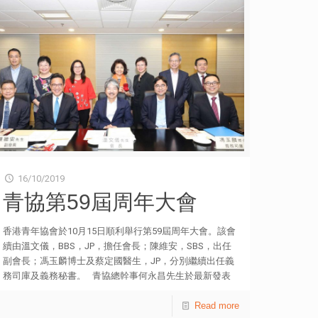
到海外就業均有助開拓國際視野（88.3%）、提升語言能
負責單位 2019年11月2日 荃灣及葵涌外展社會工作隊
力（82.5%）、提升人際溝通技巧（80.2%）及增強解決問
2019年11月30日 賽馬會紅磡青年空間 2019年12月8日 賽
題的能力（80.2%）【表13】。不過，多達七成
馬會乙明青年空間 2020年2月15日 賽馬會天悅青年空間
（70.8%）認為獲得海外就業機會並不容易【表7】。 調
2020年2月29日 荃灣及葵涌外展社會工作隊 2020年3月7
查又顯示，如果有機會到海外就業，受訪職青最想從事一
日 賽馬會葵芳青年空間 2020年3月21日 洪水橋青年空間
般文職工作（11.9%），其次為創意、設計工作
（10.6%）；服務業和旅遊業分別佔一成（10.2%）；只有
3.5%想從事農場工作【表11】。同時，部分受訪者擔心，
花一段時間到海外就業會對事業發展造成負面影響，包括
令他們「錯過在香港的事業發展機會」（45.8%）、「海
外工作經驗不獲香港僱主承認」（40.0%），及「薪金被
壓低」（39.6%）等【表14】。 研究又深入訪問多位專
16/10/2019
家，以及20名曾經或正在海外就業的18至34歲本港青年，
青協第59屆周年大會
他們在海外就業的時間由6個月至2年不等。受訪個案普遍
認為，海外就業經驗對提升個人眼界和歷練有正面影響，
香港青年協會於10月15日順利舉行第59屆周年大會。該會
同時能增強外語、社交和解難等通用就業能力，其國際視
續由溫文儀，BBS，JP，擔任會長；陳維安，SBS，出任
野和人脈網絡亦有助提升職場競爭力。不過，若以工作假
副會長；馮玉麟博士及蔡定國醫生，JP，分別繼續出任義
期的方式前往海外就業，並從事不直接相關的行業，容易
務司庫及義務秘書。 青協總幹事何永昌先生於最新發表
受到僱主或人事經理的質疑。 有個案甚至遇到僱主在面
的年報中透露，該會來年將重點推動青年建立全健身心及
試時表示，在工作假期從事不相關的工作是浪費時間，亦
培養未來技能。其轄下全健思維中心加強倡導以嶄新的生
Read more
有僱主在聽到工作假期時，便指那只是吃喝玩樂，對求職