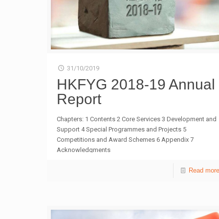
推介兩本書籍，指旅遊是最好的教科書，並提出學習可以
有多種模式，除了解各地風土人情和歷史文化，更著重人
與人之間的互動交流，甚至促進個人反思。他亦分享遊歷
「一帶一路」沿線一些國家及城市的經驗，並以北京的先
進創科發展和汕頭的機械人大賽等為例，鼓勵年輕人多到
國內城市旅遊體驗，增廣見聞。 近20位參加者為年齡介
乎16至20歲的本地學生。會上推介一系列題材多元的書
31/10/2019
單，供參加者選擇細閱，並以漂書形式，日後與更多青年
HKFYG 2018-19 Annual
讀者分享。有青年參加者以外交官李肇星所著的《說不盡
Report
的外交》，指作者分享自身經驗，十分有趣；當中提及中
美關係與兩地人民生活背景不同相關，增加了他對國際和
外交事務的認識。 其中一位選讀《阿濃陪你讀唐詩》的參
Chapters: 1 Contents 2 Core Services 3 Development and
加者，表示該書外表很悶；但作者以簡約文字帶出詩句意
Support 4 Special Programmes and Projects 5
境，好像真的陪伴著讀者細閱唐詩，讓她感到津津有味。
Competitions and Award Schemes 6 Appendix 7
而另一位選讀《香港旅俠》的參加者則表示，她居於港
Acknowledgments
島，很少到新界北區；該書令她發現香港有更多好去處，
加深自己對土生土長地方的認識。 今年是中華人民共和國
Read mor
成立70周年，在韜奮基金會讀聯會的指導下，全國展開
「文化行走，閱讀中國——迎接中華人民共和國成立70周
年70城聯讀活動」；香港站由香港青年協會青年交流部承
辦，首次舉行「文化交流．好好閱讀」分享會及漂書活
動。