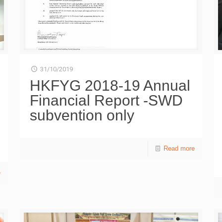
專注在要做的事情上」（34.4%）、「為一些以往不受困
擾的事而感到煩惱」（29.7%）、「睡得不好」（26%）
等。雖然量表結果不足以判斷他們是否已患上抑鬱症，惟
情況仍值得關注［表三］。 面對校園生活，受訪學生最
擔憂首三項為「要應付測驗／考試」（53.6%），「成績
未如理想」（51.9%）及「休息時間減少」（49.9%）。此
外，接近四分一（24%）表示因「社會氣氛緊張」而感到
31/10/2019
擔憂；「朋輩間因對社會事件存在不同意見而引發衝突」
HKFYG 2018-19 Annual
（9.2%）及「被同學冷落／排斥／欺凌」（8.3%）亦成為
Financial Report -SWD
部分同學的壓力來源之一［表四］。 被問到「期望學校
提供甚麼情緒支援」時，最多受訪學生選擇首三項為「調
subvention only
適功課量，減低學習壓力」（68.9%）、「安排一些班際
或級際活動，放鬆心情」（36.7%）及「提供安全的空間
讓學生表達和調整情緒」（20.5%）［表六］。當對象由
Read more
學校轉為父母時，受訪學生則希望「給予自主空間，讓我
可自行解決問題」（45%）、「減少負面批評」
（40.2%）及「放下主流價值觀，尊重我的想法」
e
（31.5%）［表七］。 香港青年協會業務總監徐小曼指
出，受持續多月的社會事件影響，部分學生開學後，未能
於短時間內調整自己的心情及學習進度，亦容易因外在環
境影響而出現憤怒、恐懼、無力及沮喪等個人負面情緒。
加上紛擾的社會氣氛及網絡資訊，青年往往需要花更大氣