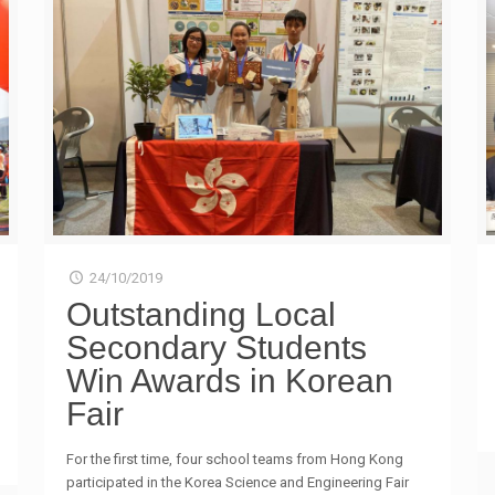
力，方能專注學習。 調查亦反映，青年需要在安全、自
主的環境下表達情緒或解決問題。面對意見分歧，家長或
老師亦要學習解開「我的意見一定比你好」的枷鎖，讓青
年有思考及選擇機會；若認為他們的想法或做法並不可
取，也應讓他們明白其擔心所在，並盡量透過協商形式共
議「可行做法」，而並非以「唯一做法」來否定他們應對
問題的能力。 青協「關心一線2777 8899」於2018年9月
至2019年8月期間，分別處理20,430宗與情緒相關的求助
個案，較去年上升4,000多宗；另有9,642宗與校園生活相
關的求助個案，當中以「升學」、「讀書壓力」及「朋輩
關係」為最主要範疇；以下是熱線及網上曾經處理的個
案。 個案一︰ 女學生與朋友升讀同一所中學，但得知
24/10/2019
其家人從事警務工作後，擔心繼續維持朋友關係會受到牽
Outstanding Local
連，共同成為被其他同學討厭或排斥對象。相反，她亦擔
Secondary Students
心疏遠朋友後令她孤獨無援。因此，不知如何自處的她感
到相當困擾。 個案二︰ 中四同學稱高中生涯很孤單，
Win Awards in Korean
自己在精英班很大壓力，但家人並不了解，只認為精英班
Fair
對她的文憑試有幫助。另外，由於學校每年均會替初中轉
換班別，她認為難以結交關係鞏固的朋友，形容學習路上
For the first time, four school teams from Hong Kong
好像「孤軍作戰」，最近上學前更出現「缺氧、頭痛」等
participated in the Korea Science and Engineering Fair
情況。 個案三︰ 中學學生會成員，本反對一切暴力及