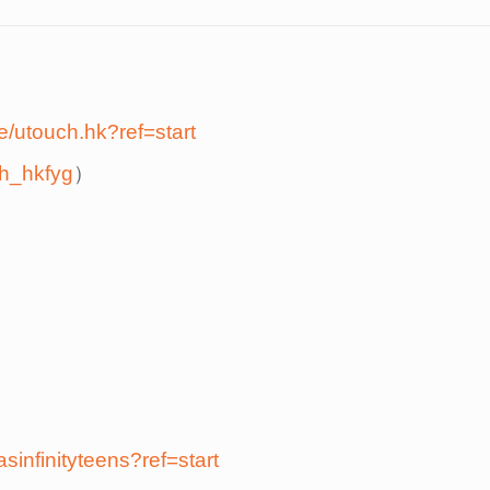
e/utouch.hk?ref=start
ch_hkfyg
）
asinfinityteens?ref=start