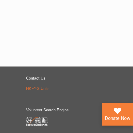
Contact Us
HKFYG Units
Volunteer Search Engine
Donate Now