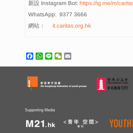
新設 Instagram Bot:
https://ig.me/m/carita
WhatsApp: 9377 3666
網站：
it.caritas.org.hk
Facebook
WhatsApp
Line
WeChat
Email
Supporting Media