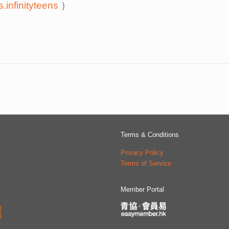
s.infinityteens
）
Terms & Conditions
Privacy Policy
Terms of Service
Member Portal