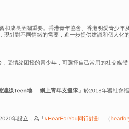
和成長至關重要。香港青年協會、香港明愛青少年及社區
）功能後，現針對不同情緒的需要，進一步提供建議和個
私信平台，受情緒困擾的青少年，可選擇自己常用的社交
愛連線
Teen
地
──
網上青年支援隊」
於2018年獲社
020年設立，為「
#HearForYou同行計劃
」（
hearfo