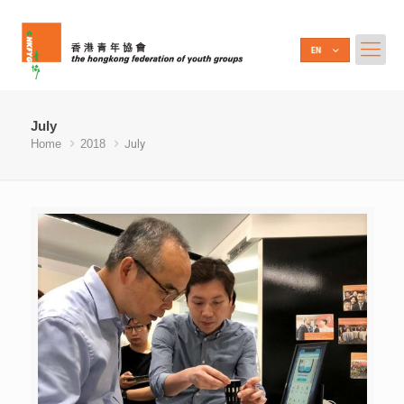
July
Home
2018
July