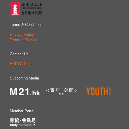
升讀大學，修讀自己有興趣的科目或取得有興趣的專業資格
固然是好事，但如果考生忽視自己的能力與興趣，盲目追求
學位，最後可能會白白浪費學習時間，亦未能夠配合或幫助
自己尋找出路與發展。她表示，在傳統學士學位課程以外，
Terms & Conditions
家長及考生不妨以開放態度，考慮更多元的升學出路，擴闊
選擇，發展所長。 此外，徐小曼亦建議，家長與考生在考慮
Privacy Policy
非傳統大學教育，如職業專才教育或副學位課程時，盡量不
Terms of Service
要因先入為主、對課程的固有觀念而影響了判斷。考生與家
長宜綜合個人的興趣、能力及目標，作出適合自己的選擇。
尚有兩天放榜，考生目前應做好放榜準備，搜集資料，了解
Contact Us
各種升學及就業途徑；亦不妨向師長、社工或輔導人員商量
HKFYG Units
如何規劃前路。 為了協助考生及其家長規劃升學路，青協
「DSE 2777 1112計劃」今日起至7月14日，推出特別放榜支
援服務，包括加強2777 1112熱線服務，以及Utouch.hk網上
Supporting Media
輔導，讓考生和家長獲得即時的情緒支援。此外，剛推出的
全港首部情緒動車「青協解憂號」，亦於今天至14日加強服
務，由社工於流動車上為文憑試考生提供即時升學規劃諮詢
服務。明天（10日）是放榜前夕，「青協解憂號」更會遊走
沙田、尖沙咀及銅鑼灣等區為考生打氣，收集大眾對考生的
支持及祝福，勉勵他們積極迎接放榜。 香港青年協會
Member Portal
「DSE 2777 1112計劃」 DSE放榜支援服務 輔導專線：
2777 1112 （20條線） 文憑試放榜期間，服務時間將會延
長︰ 7月9至7月14日 （上午10時至凌晨2時） 升學網站：