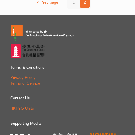
的創新應用，同時透過跨界別合作，為在學及在職青年創造
Prev page
1
2
機遇，提供數碼科技相關體驗及學習資源，協助他們裝備數
碼技能，把握未來發展趨勢。活動將於5月15日舉行啟動
禮，並於5月16至18日開放予公眾參與。 是次活動以「推
動數碼轉型，成就青年未來」為主題，精彩活動包括人工智
能照相館、AI音樂錄像（MV）製作工作坊、AR 擴增實境閱
讀體驗、VR數碼藝術工作坊、XR延展實境空間製作、虛擬
主播體驗等多項有趣內容，適合青年及親子參與，邊玩邊
學，輕鬆掌握數碼技能。參加者於活動期間完成指定任務，
更可換領主題盲盒紀念品，數量有限，換完即止。 Google
與Microsoft兩大科技巨頭將帶來專業前瞻的AI專題分享。
前者將示範如何善用Gemini技術提升教育界與非政府機構工
Terms & Conditions
作效能；後者則深入剖析AI對未來職場的影響，並介紹
Microsoft Learn學習資源與認證資訊。兩場專題分享將分別
Privacy Policy
透過現場示範、案例分析及趨勢報告，協助參與者掌握AI應
Terms of Service
用技巧，開拓數碼新視野。歡迎公眾透過活動網站，預先報
名參與上述兩大主題講座及各個工作坊。 「數碼青年節——
Contact Us
數碼青年服務博覽」詳情 日期：5月16至18日（星期五至
日） 時間：下午2時至6時 地點：香港青年協會賽馬會
HKFYG Units
Media 21媒體空間（M21） 香港香港仔石排灣邨石排灣商場
LG2層2室 交通：大會特設免費穿梭巴士，來回黃竹坑、中
環、九龍塘及荃灣西。如欲乘搭，請於活動網站預先登記。
Supporting Media
網站：m21.hk/digitalyouthfest