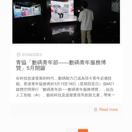
自評問卷，大部分人情況均有改善，六成學生的抗逆力及及
生活質素滿意度提升；62.5%學生抑鬱徵狀有改善。 為進
一步支援學生，青協提出多項建議，包括重新整合資源以更
有效策略支援第二層學生，防止問題惡化；推出「精神健康
校園服務」，提供校園全健師培訓、教職員危機處理技巧培
訓及嘉許計劃，表揚推動校園全健文化的學校。此外，青協
將繼續提供認知行為治療(CBT)及接納與承諾治療(ACT)等小
組治療，並推出「到校心理學家個案支援」服務，由社工及
心理學家提供即時介入，加強校本協調，冀縮短學生輪候專
07/05/2025
科時間。 傳媒報道 香港01︰三成中學生曾考慮輕生或自
殘 青協倡加強三層應急機制第二層支援 經濟日報︰學校應
青協「數碼青年節——數碼青年服務博
急機制 第二層學生隱蔽 經濟日報︰疑抑鬱學生跌至3成 部分
覽」5月開鑼
擬自殘 明報︰中學生篩查：5%頻萌死念 逾三成有情緒困
擾 青協倡集中做小組治療 信報︰青協情緒篩查 三成中學生
在科技急速發展的時代，數碼能力已成為現今青年必備技
抑鬱 SCMP: Nearly 30% of Hong Kong secondary pupils
能。香港青年協會將於5月15至18日（星期四至日）假M21
thought of self-harm, suicide: study
媒體空間舉行「數碼青年節——數碼青年服務博覽」，結合
人工智能（AI）、藝術科技及虛擬實境等創新元素，帶來一
系列專題分享、創科工作坊及互動體驗。超過30項精彩活動
免費報名，歡迎公眾參與，體驗多元數碼世界。 青協致力
Read more
推動數碼轉型，以多元數碼平台連繫青年與社會各界，運用
科技開拓青年工作，激發創意並培育新技能。「數碼青年
節」為青協65周年重點活動之一，藉著「虛實結合」的數碼
青年服務博覽，展現新興科技及人工智能技術在青年服務中