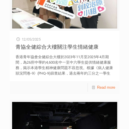
市場大利圓夢 團隊獲導師指點 聚焦青年交流推廣非洲文化
香港仔報︰獲助創業先行 港青灣區圓夢 接納導師建議聚焦
青年發展 為學生提供海外交流機會
12/05/2025
青協全健綜合大樓關注學生情緒健康
香港青年協會全健綜合大樓於2023年11月至2025年4月期
間，為26所中學約4,600名中一至中六學生提供情緒健康服
務，揭示本港學生精神健康問題不容忽視。根據《病人健康
狀況問卷-9》(PHQ-9)篩查結果，過去兩年約三分之一學生
錄得10分或以上，顯示有情緒困擾徵狀，需接受跟進輔導支
援。 數據顯示，63.5%學生於過去兩星期曾感到「情緒低
Read more
落、抑鬱或絕望」，28.4%學生曾有死亡或自殘想法，其中
5%表示一半以上日子有此想法，另5%幾乎每天受困擾。前
線觀察發現，學生最常遇到的困難包括學業壓力、家庭問題
及人際關係。 為應對學生需要，青協過去一年配合三層應
急機制，設計以互動體驗為主的情緒展覽、工作坊或講座，
加上精神健康風險量表（phq9- patient health
questionnaire)，篩查學生的精神健康風險，發現37%需要
第二層支援的學生。另透過小組輔導及朋輩支持，經前後測