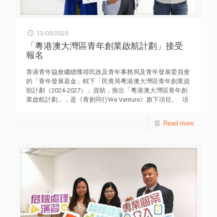
13/05/2025
「粵港澳大灣區青年創業啟航計劃」接受
報名
香港青年協會繼續獲得民政及青年事務局及青年發展委員會
的「青年發展基金」轄下「民青局粵港澳大灣區青年創業資
助計劃（2024-2027）」資助，推出「粵港澳大灣區青年創
業啟航計劃」，是《青創同行We Venture》旗下項目。 項
目旨在鼓勵和支持有意創業的青年，為成功獲選的申請者提
供最高60萬港元資助（由香港青年協會提供最高12萬港元的
Read more
免息貸款及由青年發展基金提供最高48萬港元的資助）及支
援，包括營商培訓、創業導師及專業諮詢、業界交流、一年
免租辦公空間等一站式創業支援服務，亦會到內地考察初創
基地，增加與大灣區城市的聯繫，有助青年開展業務。 歡
迎18至39歲之香港永久性居民申請，詳情可瀏覽網站
sic.hkfyg.org.hk。 傳媒報道 HK01︰青年創業｜港青愛上
非洲 與中學老師齊推廣非洲文化 進軍大灣區 HK01︰青
年創業｜將愛好運動變事業 辦姜濤Anson Lo慈善跑 開
拓大灣區 明報︰青協新一輪灣區青年創業資助計劃展開 最
高資助額連貸款60萬元 文匯報︰港先行者灣區創業：內地