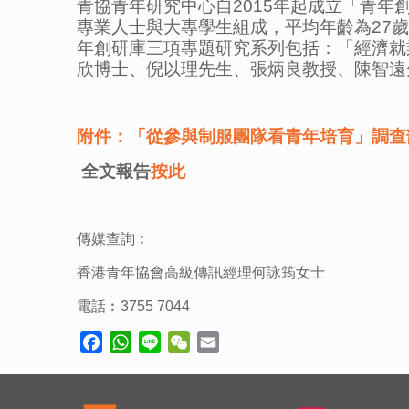
青協青年研究中心自2015年起成立「青年創
專業人士與大專學生組成，平均年齡為27
年創研庫三項專題研究系列包括：「經濟就
欣博士、倪以理先生、張炳良教授、陳智遠
附件：「從參與制服團隊看青年培育」調查
全文報告
按此
傳媒查詢︰
香港青年協會高級傳訊經理何詠筠女士
電話︰3755 7044
Facebook
WhatsApp
Line
WeChat
Email