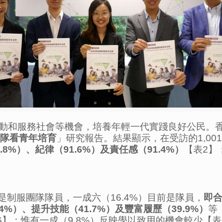
動和服務社會等機會，培養年輕一代實踐良好公民。
隊看青年培育
」研究報告。結果顯示，在受訪的1,00
.8%
）、紀律（
91.6%
）及責任感（
91.4%
）
【表2】
是制服團隊隊員，一成六（16.4%）目前是隊員，
即
.4%
）、提升技能（
41.7%
）及豐富履歷（
39.9%
）
等
表6】；惟有一成（9.8%）反映學以致用的機會較少【表