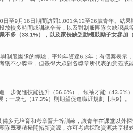
日至9月16日期間訪問1,001名12至26歲青年。結
投放較多時間或訓練辛苦，以及對制服團隊欠缺認識等
識不多（
33.1%
），以及家長缺乏動機鼓勵子女參加
參與制服團隊的經驗，平均年資達6.3年；有個案表
考獲不少獎章，但覺得大眾對各獎章所代表的意義或
步促進技能提升（56.6%）、領袖才能（43.6%）
發展；一成七（17.3%）則期望促進職涯規劃【表9】。
具備多元培育和考章晉升等訓練，讓青年在課堂以外探
團隊既要積極開拓新資源，亦可考慮採取資源共享模