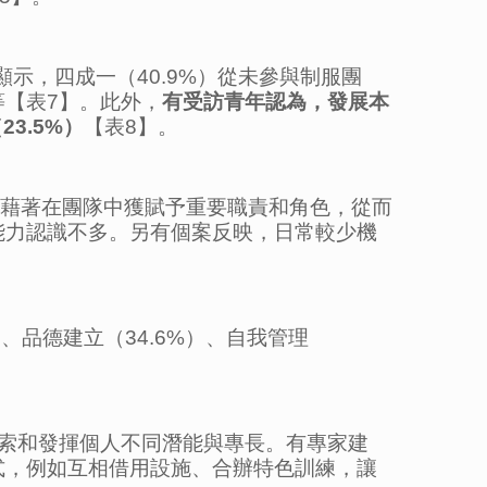
果顯示，四成一（40.9%）從未參與制服團
【表7】。此外，
有受訪青年認為，發展本
（
23.5%
）
【表8】。
示，藉著在團隊中獲賦予重要職責和角色，從而
能力認識不多。另有個案反映，日常較少機
、品德建立（34.6%）、自我管理
索和發揮個人不同潛能與專長。有專家建
式，例如互相借用設施、合辦特色訓練，讓