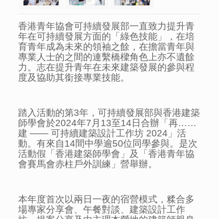
香港青年協會可持續發展部一直致力提升青
年在可持續發展方面的「綠色技能」，在培
育青年成為未來的領袖之餘，在擔當青年與
專業人士的之間的連繫橋樑角色上亦不遺餘
力。志在提升青年在未來建築發展的參與程
度及協助其銜接專業技能。
踏入活動的第3年，可持續發展部與香港建築
師學會於
2024
年
7
月
13
至
14
日合辦「再……
建 —— 可持續建築設計工作坊
2024
」活
動。有來自14間中學逾50位同學參與。是次
活動假「香港建築師學會」及「香港青年協
會賽馬會赤柱戶外訓練」營舉辦。
本年度首次以兩日一夜的宿營模式，糅合多
場專家分享會、午餐對談、建築設計工作