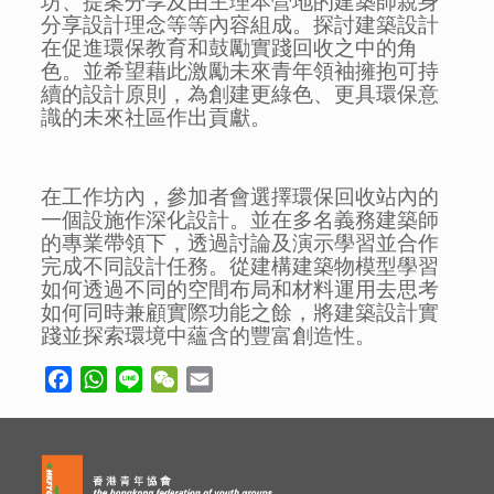
坊、提案分享及由主理本營地的建築師親身
分享設計理念等等內容組成。探討建築設計
在促進環保教育和鼓勵實踐回收之中的角
色。並希望藉此激勵未來青年領袖擁抱可持
續的設計原則，為創建更綠色、更具環保意
識的未來社區作出貢獻。
在工作坊內，參加者會選擇環保回收站內的
一個設施作深化設計。並在多名義務建築師
的專業帶領下，透過討論及演示學習並合作
完成不同設計任務。從建構建築物模型學習
如何透過不同的空間布局和材料運用去思考
如何同時兼顧實際功能之餘，將建築設計實
踐並探索環境中蘊含的豐富創造性。
Facebook
WhatsApp
Line
WeChat
Email