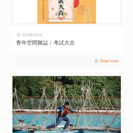
https://forms.office.com/r/tzkAcshdH8 關於 TYOG! 由香
港賽馬會慈善信託基金捐助，香港遊樂場協會、香港小童群
益會、香港青年協會、香港基督教青年會及香港基督教女青
年會聯合主辦 – Jockey Club “The Year of Go!” Series
(“TYoG!”)支持New Gen 共同探索遊歷，持續發掘每天生活
中的驚喜和美好，定義自己的The Year of Go。
23/04/2024
青年空間雜誌︰考試大吉
Read more