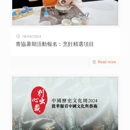
最有效的減碳方式。她們鼓勵青年及公眾齊齊「改變心態，
改變生態」，身體力行保護環境。 青協青年減碳行動
2024「你我攜手 麥徑全走」邀請青年及公眾一起踏上本港
最熱門遠足路線之一的麥理浩徑。參加者可沿途享受美麗自
然景觀，同時清理垃圾及進行「棄置物審計」，記錄棄置物
內容和數量，藉此思考生活習慣與源頭減廢的關係。 全長
18/04/2024
100公里的麥理浩徑獲《國家地理》雜誌評為全球十條必遊
行山徑之一，橫跨香港多個區域，包括西貢、馬鞍山、獅子
青協暑期活動報名︰烹飪精選項目
山、金山、城門水塘、針草帽、大帽山和屯門何福堂書院。
每一段路都有不同的景色和難度，參加者可根據個人能力選
擇適合自己的路線。 青協青年減碳行動2024「你我攜手 麥
Read more
徑全走」現已開始，為期兩個月，招募 500 名青年參與。透
過清徑所收集的「棄置物審計」數據，反映山徑棄置物的實
際情況，讓公眾認識源頭減廢的重要性，推動全民減碳。詳
情可瀏覽網站 sst.hkfyg.org.hk。