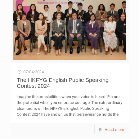
日）順利舉行，由惜水食譜得分最高的五強參賽隊伍，即場
炮製其菜式，比拼廚藝及分享各自的惜水貼士。過程亦拍攝
成廚藝節目，從而在社交媒體推廣惜水飲食文化。 決賽評
審包括水務署署理助理署長/發展葉家駿、星級惜水大使黃
正宜（阿正）、專業廚師梁國威，以及香港青年協會督導主
任（媒體服務）黃定邦。其中兩項評審準則是烹飪過程中的
耗水量及採取的惜水行動等。 比賽由聖母無玷聖心書院的
何崴慈奪得冠軍，中華基督教會基元中學的陳慧璇和林梓榆
獲亞軍，崇真書院的吳詩敏及鄧雋詩則為季軍。另設有「優
秀食譜獎」予20位惜水大使，而「最踴躍參與學校獎」由基
督教宣道會宣基中學奪得。 評審之一，水務署署理助理署
長/發展葉家駿表示，希望透過舉辦煮食比賽，讓學生留意
07/04/2024
自己日常生活的用水習慣，從而思考如何節省用水。他亦鼓
勵各惜水大使將有關訊息推廣給家人、朋友以及整個社會，
The HKFYG English Public Speaking
提高大家節省用水的意識。 香港青年協會督導主任（媒體
Contest 2024
服務）黃定邦對參賽者的表現讚不絕口，既能在節省用水的
前提下，煮出各具特色的菜式，且每道佳餚均具高水準。他
Imagine the possibilities when your voice is heard. Picture
亦感謝多間學校的積極參與，特別在製作網上節目「惜水交
the potential when you embrace courage. The extraordinary
戰」遊戲日，學生在愉快的環境下學習相關知識。 星級惜
champions of The HKFYG’s English Public Speaking
水大使黃正宜（阿正）表示，在烹飪過程中，除了計算實際
Contest 2024 have shown us that perseverance holds the
使用的水量，還需要考慮食材背後的虛擬水，即生產和運輸
key to triumph in English communication and leadership.
時耗掉的水。透過上次與各位惜水大使參與「惜水交戰遊戲
Out of 1,500 talented individuals from 190 schools, Ting
Read more
日」及是次廚藝比賽，她意識到居家用水大有學問，自己也
Tsz Woon and Benjamin Calvin Wu from Diocesan Boys’
獲益良多。 冠軍的何崴慈認為，是次計劃令他更留意香港
School emerged as champions in the junior and senior