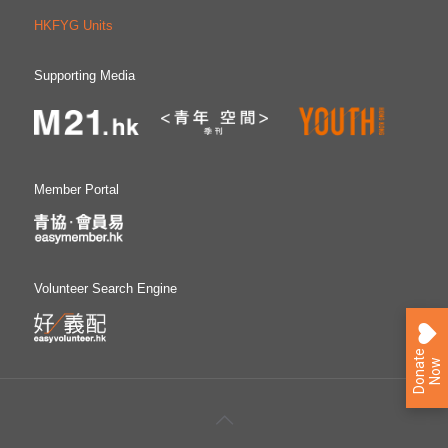
HKFYG Units
Supporting Media
Member Portal
Volunteer Search Engine
D
o
n
a
e
N
o
t
w