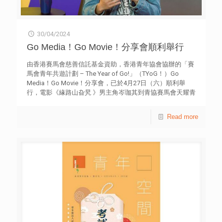
30/04/2024
Go Media！Go Movie！分享會順利舉行
由香港賽馬會慈善信託基金資助，香港青年協會協辦的「賽
馬會青年共遊計劃 – The Year of Go!」（TYoG！）Go
Media！Go Movie！分享會，已於4月27日（六）順利舉
行，電影《緣路山旮旯 》男主角岑珈其到青協賽馬會天耀青
年空間，以「爺爺踏上夢想之路」為主題與60名中學生進行
真情對話。 珈其分享了他在中學時期的經歷，被視為邊緣
Read more
青年，學業並不出眾。然而，一次偶然的機會，他透過學校
社工認識到了一位電影導演，開啟了他成為演員的夢想。最
後更獲得參演電影「烈日當空」的機會。珈其亦鼓勵在場青
年，要尋找自己喜歡的道路，繼而裝備好自己，抓住每一個
機會。這就是他能夠成為一個備受人認識的演員之原因。在
場青年反應踴躍，並抓住機會發問取經。 青協TYGo！Go
Media！的Go Fun戰系列現正招募青年綜藝節目主持及玩
家，更有機會直接受珈其訓練你成為節目主持人。 報名表
格： 【Go Fun 戰】-「綜藝主持接班人」：
https://forms.office.com/r/b4QuDyB26u 【Go Fun 戰】-
「招募遊戲綜藝節目參加者及協助人員：