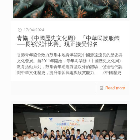
17/04/2024
青協《中國歷史文化周》 「中華民族服飾
──長衫設計比賽」現正接受報名
香港青年協會致力鼓勵本地青年認識中國源遠流長的歷史與
文化發展。自2011年開始，每年均舉辦《中國歷史文化周》
教育活動系列，鼓勵青年透過課堂以外的體驗，促進他們認
識中華文化歷史，提升學習興趣與欣賞能力。 《中國歷史
文化周》今年以「別出心裁︰從華服看中國文化與藝術」為
題，透過一系列的學習項目，帶領青少年認識歷史背景、社
Read more
會經濟發展和人民生活面貌對不同時期服飾的影響，以及學
習華服的文化內涵和藝術元素，了解和傳承中華衣飾文化的
精神。 其中焦點項目「中華民族服飾──長衫設計比賽」歡
迎全港中學生、18 歲或以下青年以隊際形式參賽，參賽者
須提交長衫的造型設計作品，男女造型均可，並就設計簡
介、靈感來源、物料選取、編織結構和顏色配搭等提交資
料。晉身決賽的3支隊伍將可製作實物長衫，並於暑假期間
免費參加香雲紗專題交流團。 中式長衫約在民國初年開始
流行，1940年代大量上海裁縫師傅來港，豐富了本地長衫的