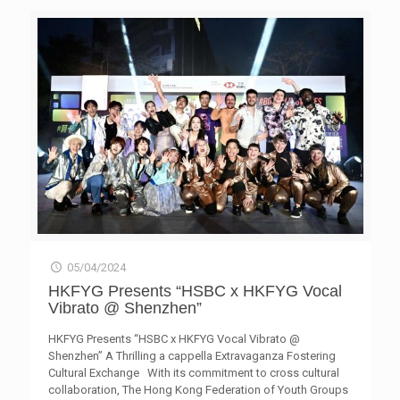
及其他地方的水資源現況，冀能感染更多人學習珍惜用水；
divisions, respectively. After three rigorous rounds of
亞軍的陳慧璇和林梓榆則分享此計劃改變了他們用水的習
judging, a total of 10 students from the junior and senior
慣，在生活中比以前更惜水；季軍的吳詩敏及鄧雋詩亦指
divisions advanced to the final round. This stage
出，比賽讓她們了解到很多不同菜式和惜水方法，發現原來
demanded a 3-minute speech on
[…]
用很少的水就能烹調出美味菜餚。 至於早前的網上投票，
吸引超過1,000名公眾投票，由基督教宣道會宣基中學的蔡
卓圻奪得「至Like惜水食譜大獎」。 決賽後設有惜水工作
體驗活動，「惜水廚藝大比拼」的冠、亞及季軍將於暑假期
間體驗水務署工作及協助籌劃惜水推廣項目。另亦會舉行
「今餐有惜水」餐廳協作企劃，「惜水食譜設計比賽」誕生
的25個優秀食譜中，部分食譜將被指定餐廳選用，推出期間
限定「惜水菜式」。 「惜水大使計劃2023/24——惜水料理
達人挑戰」透過綜藝遊戲、食譜設計和廚藝比拼，不僅讓中
學生了解水足跡、學習珍惜水資源，亦向大眾推廣惜水飲食
文化，提高公眾對珍惜用水的意識。詳情可瀏覽網站
m21.hk/watersavingchef。 附件 「惜水大使計劃2023/24
05/04/2024
—惜水料理達人挑戰」決賽：「惜水廚藝大比拼」結果 獎
HKFYG Presents “HSBC x HKFYG Vocal
項 參賽者 學校 菜式名稱 冠軍 何崴慈 聖母無玷聖心書院 中
Vibrato @ Shenzhen”
外匯聚夏日清爽二人定食 亞軍 陳慧璇、林梓榆 中華基督教
會基元中學 蓮蓮有魚 季軍 吳詩敏、鄧雋詩 崇真書院 整惜整
HKFYG Presents “HSBC x HKFYG Vocal Vibrato @
水麻婆豆腐米Pizza 傑出表現獎 (第四名) 陳沛遙、冼汶錡 聖
Shenzhen” A Thrilling a cappella Extravaganza Fostering
母書院 綠在蝦中 傑出表現獎 (第五名) 戚栢濤、黃卓華 路德
Cultural Exchange With its commitment to cross cultural
會協同中學 Tomato 之Pig 排飯 至Like惜水食譜大獎 蔡卓圻
collaboration, The Hong Kong Federation of Youth Groups