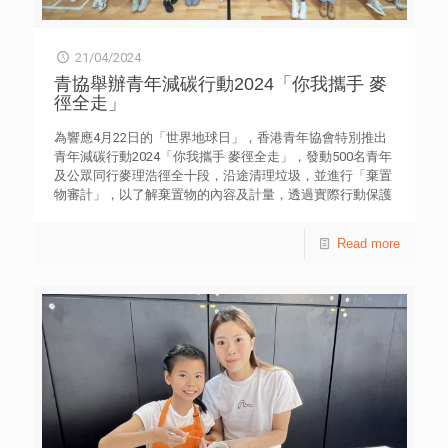
21/04/2024
青協舉辦青年減碳行動2024「你我攜手 麥
徑全走」
為響應4月22日的「世界地球日」，香港青年協會特別推出
青年減碳行動2024「你我攜手 麥徑全走」，發動500名青年
及公眾同行麥理浩徑全十段，沿途清理垃圾，並進行「棄置
物審計」，以了解棄置物的內容及計量，透過實際行動保護
環境，同時認識「源頭減廢」的重要性，攜手實現碳中和目
標。 起步禮今天（21日）假香港青年協會賽馬會西貢戶外
Read more
訓練營舉行，由香港青年協會總幹事徐小曼及「起步大使」
Lolly Talk主持起步儀式，200多名首批參與的青年，分別在
現場及各區以視像方式見證。 香港青年協會總幹事徐小曼
表示，青協致力鼓勵青年參與可持續發展，從「環境教
育」、「行動實踐」及「帶領改變」三大層面，以青年主導
並動員青年力量，培育他們成為可持續發展的領袖。全球暖
化對生態環境造成極大威脅，影響下一代的未來，她建議青
年走多一步，成為推動者和帶領者，攜手實現碳中和，建立
美好生活環境。 總動員支持此項目的「起步大使」Lolly
Talk表示，日常生活許多活動都會直接或間接產生碳排放，
例如用電、運輸和廢物處理等，因此，源頭減廢是最容易且