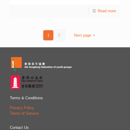
基督教宣道會宣基中學 蕃茄蔬菜千層批 最踴躍參與學校獎
(HKFYG), supported by The Hongkong Bank Foundation,
基督教宣道會宣基中學
organised an exciting musical extravaganza. “HSBC x
Read more
HKFYG Vocal Vibrato @ Shenzhen,” presented a series of a
cappella performances brought together young a cappella
singers from around the world, along with mainland and
Hong Kong singers to showcase their talents, while also
fostering cultural exchanges between the performers.
1
2
Next page
Shenzhen played host to this captivating display of
melodies, thanks to
[…]
Terms & Conditions
Privacy Policy
Terms of Service
Contact Us