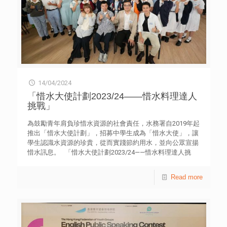
製作工藝，更融合西式裁剪方法，形成本港獨特的長衫製作
技藝。香港中式長衫製作技藝於2017年列入《香港非物質文
化遺產代表作名錄》；2021年更列入第五批《國家級非遺代
表性項目名錄》。 《中國歷史文化周》其他活動包括專題
講座、展覽及體驗工作坊，以及香雲紗專題交流團。詳情可
瀏覽網站chinaweek.m21.hk。 《中國歷史文化周》由香港
青年協會主辧，龍傳基金及香港青年協會領袖學院協辦。自
2011年開始於每年暑期前舉行，過去曾經以《百年中國》、
14/04/2024
《翰墨傳承》、《光影歲月》、《鐵路行》、《縱橫外
交》、《起動體育》、《我要起飛》、《知味尋源》、《築
「惜水大使計劃2023/24——惜水料理達人
橋互通》、《古今築跡》、《以農立國 綠的足跡》、《天人
挑戰」
合一》、《減貧奇蹟》為主題。
為鼓勵青年肩負珍惜水資源的社會責任，水務署自2019年起
推出「惜水大使計劃」，招募中學生成為「惜水大使」，讓
學生認識水資源的珍貴，從而實踐節約用水，並向公眾宣揚
惜水訊息。 「惜水大使計劃2023/24——惜水料理達人挑
戰」由水務署聯同協辦單位，包括︰香港青年協會賽馬會
Media 21媒體空間，以及教育局商校合作計劃，透過廚藝活
Read more
動帶出居家惜水訊息。是次計劃吸引超過350名中學生成為
「惜水大使」，他們參與由「星級惜水大使」黃正宜小姐
（阿正）主持的「惜水交戰」遊戲日，學習虛擬水概念；並
參與「惜水食譜設計比賽」，學習掌握烹飪過程應用的惜水
概念及方法。 「惜水廚藝大比拼」暨頒獎典禮昨天（13