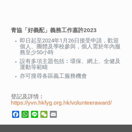
青協「好義配」義務工作嘉許
2023
即日起至2024年1月26日接受申請，歡迎
個人、團體及學校參與，個人需於年內服
務至少50小時
設有多項主題包括︰環保、網上、全健及
運動等範疇
亦可搜尋各區義工服務機會
登記及詳情︰
https://yvn.hkfyg.org.hk/volunteeraward/
Facebook
WhatsApp
Line
WeChat
Email