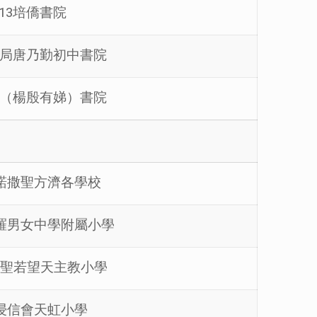
013培僑書院
保良局唐乃勤初中書院
優才（楊殷有娣）書院
2嘉諾撒聖方濟各學校
聖保羅男女中學附屬小學
石籬聖若望天主教小學
14浸信會天虹小學