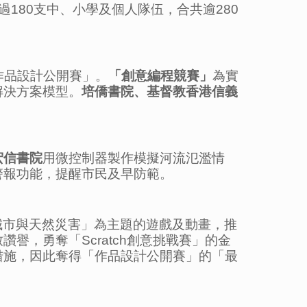
180支中、小學及個人隊伍，合共逾280
作品設計公開賽」。
「創意編程競賽」
為實
解決方案模型。
培僑書院、基督教香港信義
宏信書院
用微控制器製作模擬河流氾濫情
警報功能，提醒市民及早防範。
以「城市與天然災害」為主題的遊戲及動畫，推
，勇奪「Scratch創意挑戰賽」的金
措施，因此奪得「作品設計公開賽」的「最