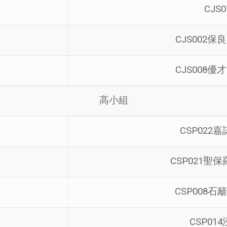
CJS
CJS002
CJS008
高小組
CSP02
CSP021
CSP008
CSP0