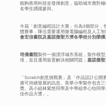
能夠善用科技並發揮創意，協助城市應對極端
名學生踴躍參與。
今屆「創意編程設計大賽」分為3個部分，包
體賽事，隊伍需要運用微電腦編程及人工智
會宏信書院及嘉諾撒聖方濟各學校分別榮獲
培僑書院
製作一個漂浮城市系統，製作模型
境，並且運用裝置解決相關問題；
嘉諾撒聖
「Scratch創意挑戰賽」及「作品設計公
廣可持續發展的訊息。英華小學製作包含三個
獎。高小組林紫悠同學及中學組李心怡同學
佳作品大獎」。