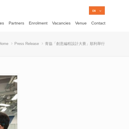
ces
Partners
Enrolment
Vacancies
Venue
Contact
Home
Press Release
青協「創意編程設計大賽」順利舉行