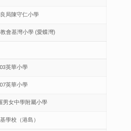
3保良局陳守仁小學
督教會基灣小學 (愛蝶灣)
003英華小學
007英華小學
聖保羅男女中學附屬小學
2啓基學校（港島）