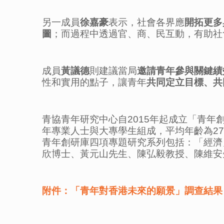
另一成員
徐嘉豪
表示，社會各界應
開拓更多
圖
；而過程中透過官、商、民互動，有助社
成員
黃議德
則建議當局
邀請青年參與關鍵績
性和實用的點子，讓青年
共同定立目標、共
青協青年研究中心自2015年起成立「青年創
年專業人士與大專學生組成，平均年齡為2
青年創研庫四項專題研究系列包括：「經濟
欣博士、黃元山先生、陳弘毅教授、陳維安
附件：「青年對香港未來的願景」調查結果