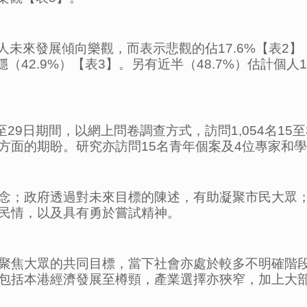
個人未來發展傾向樂觀，而表示悲觀的佔17.6%【表2
安穩（42.9%）【表3】。另有近半（48.7%）估計
29日期間，以網上問卷調查方式，訪問1,054名15
方面的期盼。研究亦訪問15名青年個案及4位專家和
念；政府透過對未來目標的陳述，有助凝聚市民大眾
民情，以及具有勇於嘗試精神。
聚焦大眾的共同目標，當下社會亦處於較多不明確階
包括本港經濟發展至樽頸，產業選擇亦狹窄，加上大