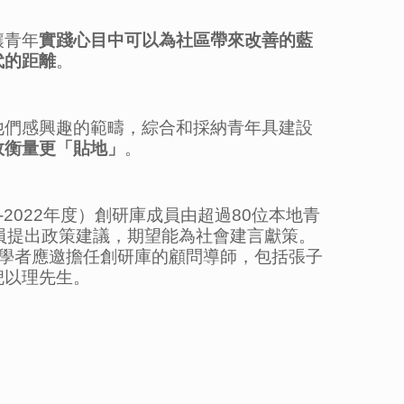
讓青年
實踐心目中可以為社區帶來改善的藍
代的距離
。
他們感興趣的範疇，綜合和採納青年具建設
效衡量更「貼地」
。
2022年度）創研庫成員由超過80位本地青
員提出政策建議，期望能為社會建言獻策。
學者應邀擔任創研庫的顧問導師，包括張子
倪以理先生。