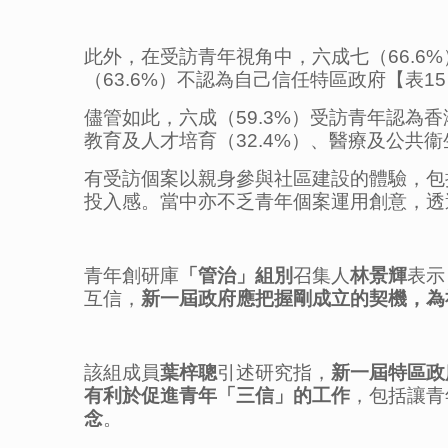
此外，在受訪青年視角中，六成七（66.6
（63.6%）不認為自己信任特區政府【表1
儘管如此，六成（59.3%）受訪青年認為
教育及人才培育（32.4%）、醫療及公共衞
有受訪個案以親身參與社區建設的體驗，包
投入感。當中亦不乏青年個案運用創意，透
青年創研庫
「管治」組別
召集人
林景輝
表示
互信，
新一屆政府應把握剛成立的契機，為
該組成員
葉梓聰
引述研究指，
新一屆特區政
有利於促進青年「三信」的工作
，包括讓青
念
。