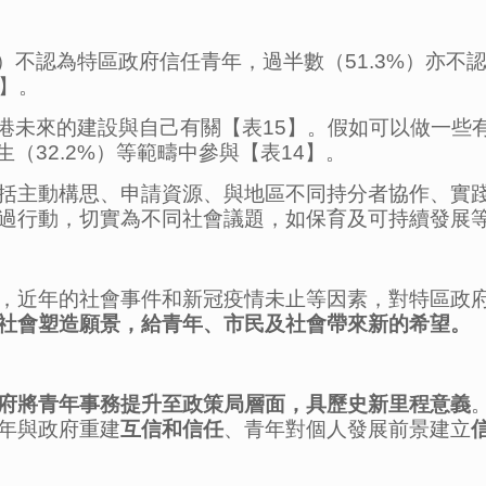
%）不認為特區政府信任青年，過半數（51.3%）亦
5】。
香港未來的建設與自己有關【表15】。假如可以做一
生（32.2%）等範疇中參與【表14】。
括主動構思、申請資源、與地區不同持分者協作、實
過行動，切實為不同社會議題，如保育及可持續發展
，近年的社會事件和新冠疫情未止等因素，對特區政
社會塑造願景，給青年、市民及社會帶來新的希望。
府將青年事務提升至政策局層面，具歷史新里程意義
年與政府重建
互信和信任
、青年對個人發展前景建立