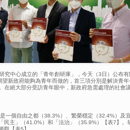
研究中心成立的「青年創研庫」，今天（3日）公布有
最期望新政府能夠為青年而做的，首三項分別是解決青年住
12】。在絕大部分受訪青年眼中，新政府急需處理的社會
一個自由之都（38.3%）、繁榮穩定（32.4%）及宜
「民主」（41.0%）和「法治」（35.9%）【表7】
樂觀【表5】。