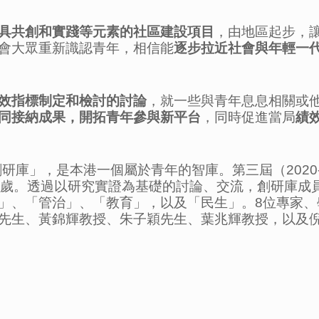
具共創和實踐等元素的社區建設項目
，由地區起步，
會大眾重新識認青年，相信能
逐步拉近社會與年輕一
效指標制定和檢討的討論
，就一些與青年息息相關或
同接納成果，開拓青年參與新平台
，同時促進當局
績
研庫」，是本港一個屬於青年的智庫。第三屆（2020-
7歲。透過以研究實證為基礎的討論、交流，創研庫成
」、「管治」、「教育」，以及「民生」。8位專家、
先生、黃錦輝教授、朱子穎先生、葉兆輝教授，以及