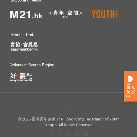
Supporting Media
Member Portal
Volunteer Search Engine
D
o
n
a
e
N
o
t
w
© 2026 香港青年協會 The Hong Kong Federation of Youth
Groups. All Rights Reserved.