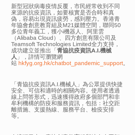
新型冠狀病毒疫情反覆，市民經常收到不同
來源的抗疫資訊，如要核實是否合時和真
偽，容易出現資訊疲勞，感到壓力。香港青
年協會創意教育組及M21媒體空間，聯同50
多位青年義工，獲小i機器人、阿里雲
（Alibaba Cloud）、四方創意有限公司及
Teamsoft Technologies Limited全力支持，
成功建立並推出「
青協抗疫資訊
A.I.
機械
人
」，詳情可瀏覽網
站
hkfyg.org.hk/chatbot_pandemic_support
。
「青協抗疫資訊A.I.機械人」為公眾提供快捷
安全、可信和適時的相關內容。
使用者透過
線上問答形式，迅速獲得政府多個部門和非
牟利機構的防疫和服務資訊，包括：社交距
離措施、支援熱線、服務平台、檢疫安排
等。