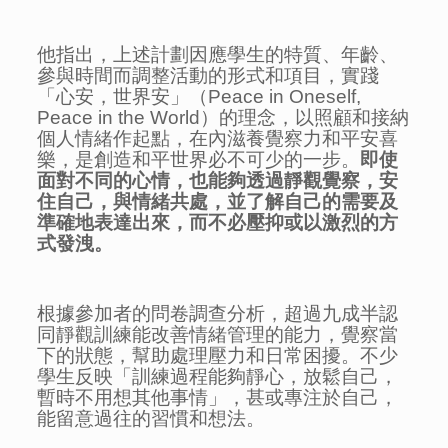
他指出，上述計劃因應學生的特質、年齡、
參與時間而調整活動的形式和項目，實踐
「心安，世界安」（Peace in Oneself,
Peace in the World）的理念，以照顧和接納
個人情緒作起點，在內滋養覺察力和平安喜
樂，是創造和平世界必不可少的一步。
即使
面對不同的心情，也能夠透過靜觀覺察，安
住自己，與情緒共處，並了解自己的需要及
準確地表達出來，而不必壓抑或以激烈的方
式發洩。
根據參加者的問卷調查分析，超過九成半認
同靜觀訓練能改善情緒管理的能力，覺察當
下的狀態，幫助處理壓力和日常困擾。不少
學生反映「訓練過程能夠靜心，放鬆自己，
暫時不用想其他事情」，甚或專注於自己，
能留意過往的習慣和想法。