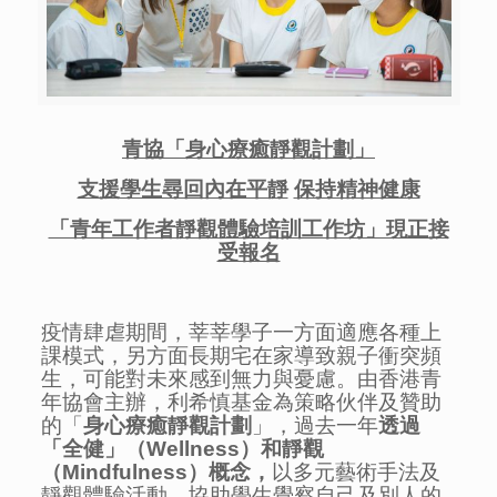
青協「身心療癒靜觀計劃」
支援學生尋回內在平靜
保持精神健康
「青年工作者靜觀體驗培訓工作坊」現正接
受報名
疫情肆虐期間，莘莘學子一方面適應各種上
課模式，另方面長期宅在家導致親子衝突頻
生，可能對未來感到無力與憂慮。由香港青
年協會主辦，利希慎基金為策略伙伴及贊助
的「
身心療癒靜觀計劃
」，過去一年
透過
「全健」（
Wellness
）和靜觀
（
Mindfulness
）概念，
以多元藝術手法及
靜觀體驗活動，協助學生覺察自己及別人的