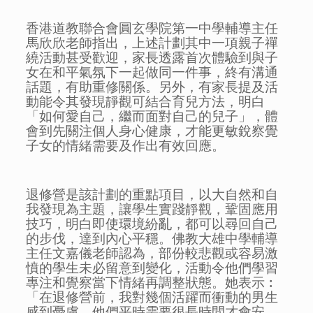
香港道教聯合會圓玄學院第一中學輔導主任
馬欣欣老師指出，上述計劃其中一項親子禪
繞活動甚受歡迎，家長透露首次體驗到與子
女在和平氣氛下一起做同一件事，終有溝通
話題，有助重修關係。另外，有家長提及活
動能令其發現靜觀可結合育兒方法，明白
「如何愛自己，繼而面對自己的兒子」，體
會到先關注個人身心健康，才能更敏銳察覺
子女的情緒需要及作出有效回應。
退修營是該計劃的重點項目，以大自然和自
我發現為主題，讓學生實踐靜觀，鞏固應用
技巧，明白即使環境紛亂，都可以尋回自己
的步伐，達到內心平穩。佛教大雄中學輔導
主任文嘉儀老師認為，部份較悲觀或容易激
憤的學生未必留意到變化，活動令他們學習
專注和覺察當下情緒再調整狀態。她表示︰
「在退修營前，我對幾個活躍而衝動的男生
感到憂慮，他們平時需要很長時間才會安