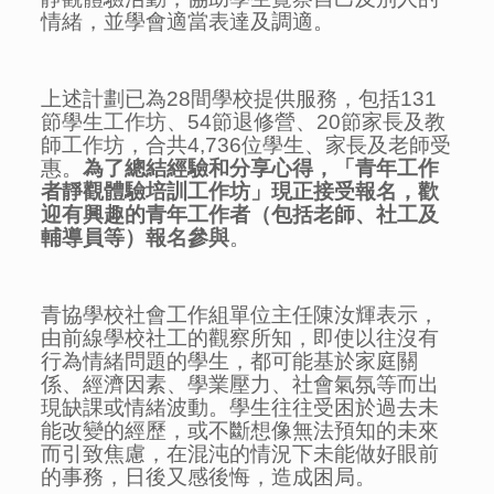
情緒，並學會適當表達及調適。
上述計劃已為28間學校提供服務，包括131
節學生工作坊、54節退修營、20節家長及教
師工作坊，合共4,736位學生、家長及老師受
惠。
為了總結經驗和分享心得，「青年工作
者靜觀體驗培訓工作坊」現正接受報名，歡
迎有興趣的青年工作者（包括老師、社工及
輔導員等）報名參與
。
青協學校社會工作組單位主任陳汝輝表示，
由前線學校社工的觀察所知，即使以往沒有
行為情緒問題的學生，都可能基於家庭關
係、經濟因素、學業壓力、社會氣氛等而出
現缺課或情緒波動。學生往往受困於過去未
能改變的經歷，或不斷想像無法預知的未來
而引致焦慮，在混沌的情況下未能做好眼前
的事務，日後又感後悔，造成困局。