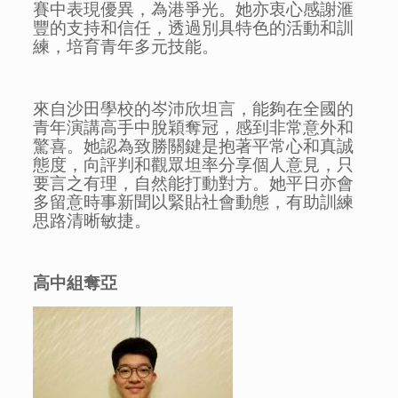
賽中表現優異，為港爭光。她亦衷心感謝滙
豐的支持和信任，透過別具特色的活動和訓
練，培育青年多元技能。
來自沙田學校的岑沛欣坦言，能夠在全國的
青年演講高手中脫穎奪冠，感到非常意外和
驚喜。她認為致勝關鍵是抱著平常心和真誠
態度，向評判和觀眾坦率分享個人意見，只
要言之有理，自然能打動對方。她平日亦會
多留意時事新聞以緊貼社會動態，有助訓練
思路清晰敏捷。
高中組奪亞