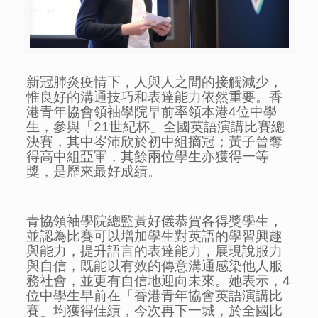
新冠肺炎疫情下，人與人之間的接觸減少，
惟良好的溝通技巧和表達能力依然重要。香
港青年協會領袖學院早前率領本港4位中學
生，參與「21世紀杯」全國英語演講比賽總
決賽，其中岑沛欣於初中組摘冠；黃子晉奪
得高中組亞軍，其餘兩位學生亦獲得一等
獎，是歷來最好成績。
青協領袖學院總監黃好儀恭賀各得獎學生，
並認為比賽可以增加學生對英語的學習興趣
與能力，提升語言的表達能力，展現說服力
與自信，既能以有效的傳意溝通感染他人服
務社會，並更有自信地迎向未來。她表示，4
位中學生早前在「香港青年協會英語演講比
賽」均獲得佳績，今次再下一城，於全國比