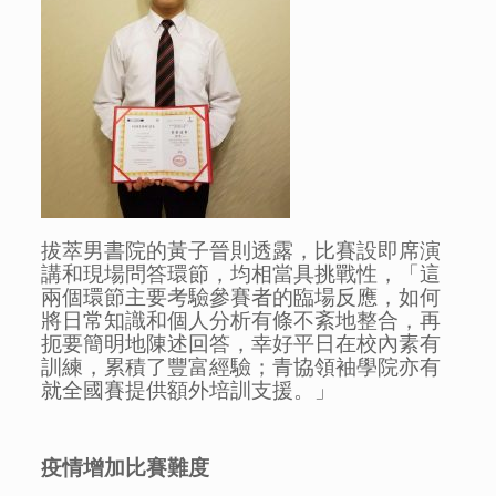
拔萃男書院的黃子晉則透露，比賽設即席演
講和現場問答環節，均相當具挑戰性，「這
兩個環節主要考驗參賽者的臨場反應，如何
將日常知識和個人分析有條不紊地整合，再
扼要簡明地陳述回答，幸好平日在校內素有
訓練，累積了豐富經驗；青協領袖學院亦有
就全國賽提供額外培訓支援。」
疫情增加比賽難度