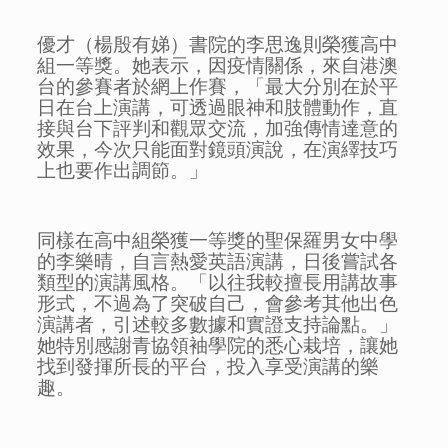
優才（楊殷有娣）書院的李思逸則榮獲高中
組一等獎。她表示，因疫情關係，來自港澳
台的參賽者於網上作賽，「最大分別在於平
日在台上演講，可透過眼神和肢體動作，直
接與台下評判和觀眾交流，加強傳情達意的
效果，今次只能面對鏡頭演說，在演繹技巧
上也要作出調節。」
同樣在高中組榮獲一等獎的聖保羅男女中學
的李樂晴，自言熱愛英語演講，日後嘗試各
類型的演講風格。「以往我較擅長用講故事
形式，不過為了突破自己，會參考其他出色
演講者，引述較多數據和實證支持論點。」
她特別感謝青協領袖學院的悉心栽培，讓她
找到發揮所長的平台，投入享受演講的樂
趣。