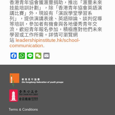
香港青年協會獲滙豐捐助，推出「滙豐未來
技能培訓計劃」，除「香港青年協會英語演
講比賽」外，現設有「演說學堂學習系
列」，提供演講表達、英語辯論、談判促導
等培訓，參加者有機會與各地優秀青年交
流，歡迎青年報名參加，積極應對他們未來
學習或工作所需。詳情可瀏覽網
站
leadershipinstitute.hk/school-
communication
.
Facebook
WhatsApp
Line
WeChat
Email
Terms & Conditions