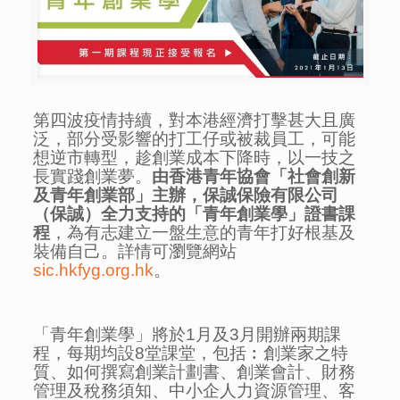
第四波疫情持續，對本港經濟打擊甚大且廣
泛，部分受影響的打工仔或被裁員工，可能
想逆市轉型，趁創業成本下降時，以一技之
長實踐創業夢。
由香港青年協會「社會創新
及青年創業部」主辦，保誠保險有限公司
（保誠）全力支持的「青年創業學」證書課
程
，為有志建立一盤生意的青年打好根基及
裝備自己。詳情可瀏覽網站
sic.hkfyg.org.hk
。
「青年創業學」將於
1
月及
3
月開辦兩期課
程，每期均設
8
堂課堂，包括︰創業家之特
質、如何撰寫創業計劃書、創業會計、財務
管理及稅務須知、中小企人力資源管理、客