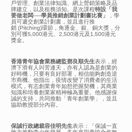
戶管理、創業法律知識、網上營銷策略及品
牌建立，以及租務須知。是次課程
特設「我
要做老闆
──
學員推銷創業計劃書比賽」
，學
員可遞交創業計劃書，並且進行推
銷
(Pitching)
環節，角逐金、銀、銅大獎，分
別可獲
5,000
港元、
2,500
港元及
1,500
港元
獎金。
香港青年協會業務總監鄧良順
先生
表示，經
濟下滑有人叫苦連天，亦有人認為是創業的
好時機，只要有良好部署，相信能夠創造逆
市商機。他指出，疫情改變了消費者的生活
模式，有志創業青年如想把握契機，其商業
知識和培養創業家精神極為重要。他感謝保
誠的支持，共同推動「青年創業學」，並且
協助教授部分內容。
保誠行政總裁容佳明先生
表示：「保誠一直