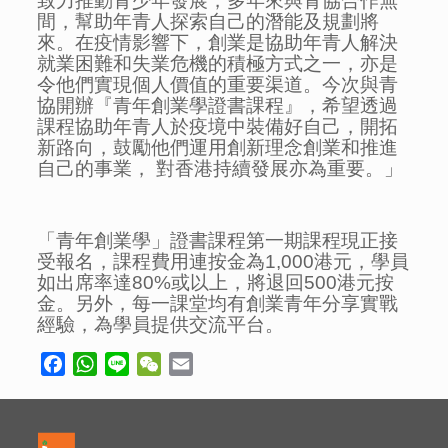
致力推動青少年發展，多年來與青協合作無
間，幫助年青人探索自己的潛能及規劃將
來。在疫情影響下，創業是協助年青人解決
就業困難和失業危機的積極方式之一，亦是
令他們實現個人價值的重要渠道。今次與青
協開辦『青年創業學證書課程』，希望透過
課程協助年青人於疫境中裝備好自己，開拓
新路向，鼓勵他們運用創新理念創業和推進
自己的事業， 對香港持續發展亦為重要。」
「青年創業學」證書課程第一期課程現正接
受報名，課程費用連按金為
1,000
港元，學員
如出席率達
80%
或以上，將退回
500
港元按
金。另外，每一課堂均有創業青年分享實戰
經驗，為學員提供交流平台。
Facebook
WhatsApp
Line
WeChat
Email