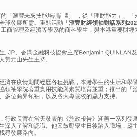
嶄新的「滙豐未來技能培訓計劃」，從「理財能力」、
全球發展所需。重點活動
「滙豐財經領袖對話系列
202
融、工商管理及經濟等學系的商科學生，與本港重要財經
JP、香港金融科技協會主席Benjamin QUINLA
人黃元山先生主持。
經濟在疫情期間經歷各種挑戰，本港學生的生活和學
協領袖學院著重實用技能與素質培育並重；推出的「
、多位商界領袖，以及各大專院校的鼎力支持。
，行政長官在當天發表的《施政報告》涵蓋一系列發
生深入了解和認識。他又鼓勵學生日後踏入職場，應
找尋發展路向。