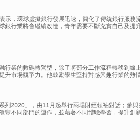
INLAN表示，環球虛擬銀行發展迅速，簡化了傳統銀行
球銀行業將會繼續改造，青年需要不斷充實自己及提
融行業的數碼轉營型，除了將部分工作流程轉移到線
提升市場競爭力。他鼓勵學生堅持對感興趣行業的熱
系列2020」，由11月起舉行兩場財經領袖對話；參
滙豐不同部門的運作，並藉著不同體驗學習，提升創