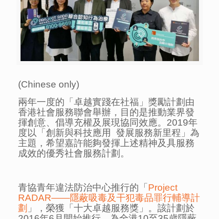
(Chinese only)
兩年一度的「卓越實踐在社福」獎勵計劃由
香港社會服務聯會舉辦，目的是推動業界發
揮創意、倡導充權及展現協同效應。2019年
度以「創新與科技應用 發展服務新里程」為
主題，希望嘉許能夠發揮上述精神及具服務
成效的優秀社會服務計劃。
青協青年違法防治中心推行的「
Project
RADAR——隱蔽吸毒及干犯毒品罪行輔導計
劃
」，榮獲「十大卓越服務獎」。該計劃
於
2016年6月開始推行，為全港10至35歲隱蔽