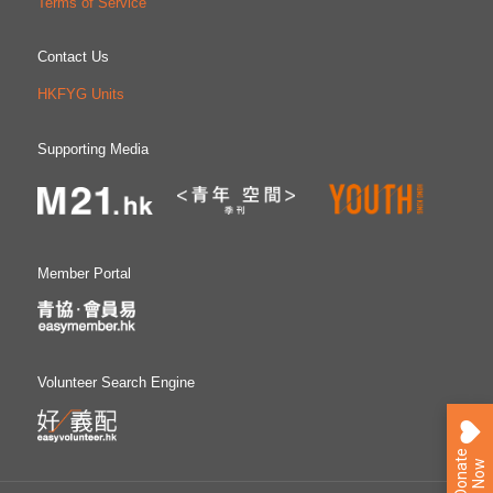
Terms of Service
Contact Us
HKFYG Units
Supporting Media
Member Portal
Volunteer Search Engine
D
o
n
a
e
N
o
t
w