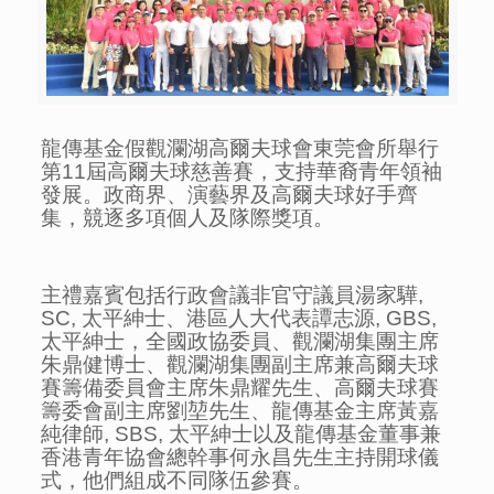
龍傳基金假觀瀾湖高爾夫球會東莞會所舉行
第11屆高爾夫球慈善賽，支持華裔青年領袖
發展。政商界、演藝界及高爾夫球好手齊
集，競逐多項個人及隊際獎項。
主禮嘉賓包括行政會議非官守議員湯家驊,
SC, 太平紳士、港區人大代表譚志源, GBS,
太平紳士，全國政協委員、觀瀾湖集團主席
朱鼎健博士、觀瀾湖集團副主席兼高爾夫球
賽籌備委員會主席朱鼎耀先生、高爾夫球賽
籌委會副主席劉堃先生、龍傳基金主席黃嘉
純律師, SBS, 太平紳士以及龍傳基金董事兼
香港青年協會總幹事何永昌先生主持開球儀
式，他們組成不同隊伍參賽。