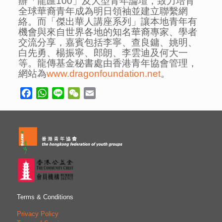
辦「龍匯100」及大型青年論壇，致力培育
全球華裔青年成為明日領袖並建立聯繫網
絡。而「傑出華人講座系列」讓本地青年有
機會與來自世界各地的知名華裔專家、學者
交流分享，嘉賓包括李寧、查良鏞、姚明、
白先勇、楊振寧、郎朗、李雲迪及何大一
等。龍傳基金秘書處由香港青年協會管理，
網站為
www.dragonfoundation.net
。
Facebook
WhatsApp
Line
WeChat
Email
Terms & Conditions
Privacy Policy