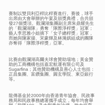
賽制以雙貝利亞桿比桿賽進行。賽後，球手
出席由大會舉辦的午宴及頒獎典禮，合共頒
發27個獎項。觀瀾湖集團副主席朱鼎耀先生
的「觀瀾湖隊」勇奪「隊際淨桿獎」冠軍；
藝人李思雅小姐摘下「女子總桿獎」冠軍，
而她與陳家揚、宋豪輝及林漪娸組成的團隊
亦奪得「隊際淨桿獎」亞軍。
比賽由觀瀾湖高爾夫球會贊助場地；黃金贊
助的工商機構包括嘉宏航運有限公司及
Sugarfina；其他贊助機構及善心人士包括：
正昌集團、富鑽集團、圓玄學院、東亞銀行
等。
龍傳基金於2000年由香港青年協會、民政事
務局和民政事務總署攜手成立，每年均會舉