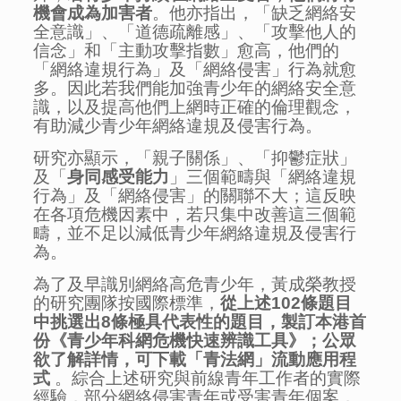
機會成為加害者
。他亦指出，「缺乏網絡安
全意識」、「道德疏離感」、「攻擊他人的
信念」和「主動攻擊指數」愈高，他們的
「網絡違規行為」及「網絡侵害」行為就愈
多。因此若我們能加強青少年的網絡安全意
識，以及提高他們上網時正確的倫理觀念，
有助減少青少年網絡違規及侵害行為。
研究亦顯示，「親子關係」、「抑鬱症狀」
及「
身同感受能力
」三個範疇與「網絡違規
行為」及「網絡侵害」的關聯不大；這反映
在各項危機因素中，若只集中改善這三個範
疇，並不足以減低青少年網絡違規及侵害行
為。
為了及早識別網絡高危青少年，黃成榮教授
的研究團隊按國際標準，
從
上述
102
條題目
中
挑
選
出
8
條極具代表性的題目，製訂
本
港首
份《青少年科網危機快速辨識工具》；
公眾
欲了解詳情，可下載「
青法網
」流動
應用程
式
。綜合上述研究與前線青年工作者的實際
經驗，部分網絡侵害青年或受害青年個案，