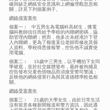
確與缺乏網絡安全意識和上網倫理觀息息相
關，詳見下列個案例子。
網絡侵害
青年
個案一︰ 中五男生為電腦科高材生，獲電
腦科教師信任而給予學校的內聯網密碼，協
助管理內聯網；然而，他多次未經准許下登
入內聯網，更為了報復某位老師而修改其個
人資料。學校得悉後報警，控告他不誠實使
用電腦。
個案二︰ 15歲中三男生，以手機拍下女同
學裙底，並於社交媒體發布，最終被拘捕及
控告發布兒童色情物品而須接受警司警誡；
反映他的網絡侵害行為與其道德標準較低相
關。
網絡受害青年
個案三︰ 21歲的大學女生，由於日常生活
沒有留意各種新聞報道和警方資訊，因此遇