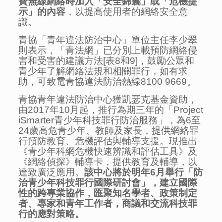
費無線網絡時加入
「安全錦囊」或「危機提
示」
的內容
，以提高使用者的網絡安全意
識。
青協「青年違法防治中心」單位主任李少翠
則表示，「青法網」已分別上載預防網絡侵
害和受害的建議方法[表8和9]，鼓勵公眾和
青少年了解網絡法規和相關罪行，如有求
助，可致電青協違法防治熱線8100 9669。
青協青年違法防治中心獲凱瑟克基金資助，
由2017年10月起，推行為期三年的「Project
iSmarter青少年科技罪行防治服務」，為6至
24歲高危青少年、教師及家長，提供網絡罪
行預防教育、危機評估與輔導支援。現推出
《青少年科網危機快速辨識和評估工具》及
《網絡偵探》輔導卡，提供教育及輔導，以
達致廣泛應用。
該中心將於明年
6
月舉行「防
治青少年科技罪行國際研討會」，建立國際
性的跨專業協作，匯聚知名學者、政策制定
者、專家和青年工作者，商議和交流科技罪
行的應對策略。