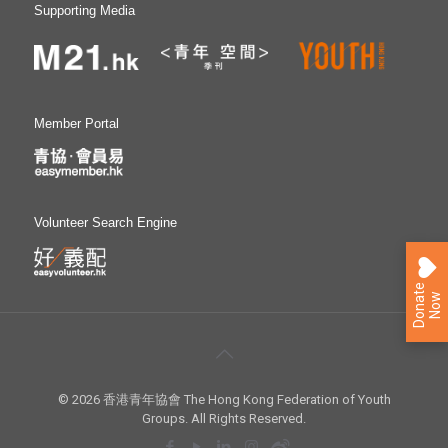
Supporting Media
Member Portal
Volunteer Search Engine
D
o
n
a
e
N
o
t
w
© 2026 香港青年協會 The Hong Kong Federation of Youth
Groups. All Rights Reserved.