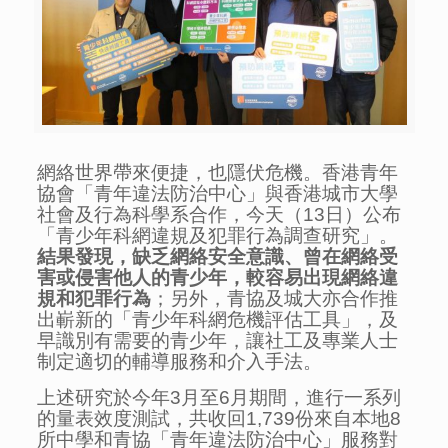
網絡世界帶來便捷，也隱伏危機。香港青年
協會「青年違法防治中心」與香港城市大學
社會及行為科學系合作，今天（13日）公布
「青少年科網違規及犯罪行為調查研究」。
結果發現，
缺乏網絡安全意識
、曾在
網絡受
害
或侵
害他人
的青少年，較容易出現
網絡違
規和犯罪行為
；另外，青協及城大亦合作推
出嶄新的「青少年科網危機評估工具」，及
早識別有需要的青少年，讓社工及專業人士
制定適切的輔導服務和介入手法。
上述研究於今年3月至6月期間，進行一系列
的量表效度測試，共收回1,739份來自本地8
所中學和青協「青年違法防治中心」服務對