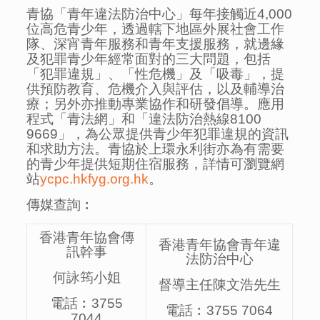
青協「青年違法防治中心」每年接觸近4,000
位高危青少年，透過轄下地區外展社會工作
隊、深宵青年服務和青年支援服務，就邊緣
及犯罪青少年經常面對的三大問題，包括
「犯罪違規」、「性危機」及「吸毒」，提
供預防教育、危機介入與評估，以及輔導治
療；另外亦推動專業協作和研發倡導。應用
程式「青法網」和「違法防治熱線8100
9669」，為公眾提供青少年犯罪違規的資訊
和求助方法。青協於上環永利街亦為有需要
的青少年提供短期住宿服務，詳情可瀏覽網
站
ycpc.hkfyg.org.hk
。
傳媒查詢︰
香港青年協會傳
香港青年協會青年違
訊幹事
法防治中心
何詠筠小姐
督導主任陳文浩先生
電話︰3755
電話︰3755 7064
7044