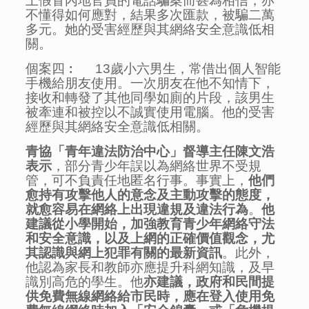
上假冒內地官員的電話騙案而甚為相信，亦
不懂得如何應對，結果多次匯款，被騙二萬
多元。她的受害經歷與其網絡安全意識低相
關。
個案四︰ 13歲小六男生，常借出個人智能
手機給朋友使用。一次朋友在他不知情下，
接收和轉發了其他同學如廁的片段，該男生
被牽連和被控以不誠實使用電腦。他的受害
經歷與其網絡安全意識低相關。
青協「青年違法防治中心」督導主任陳文浩
表示
，部分青少年誤以為網絡世界不受規
管，可不負責任地匿名行事。事實上，
他們
愈
持有攻擊他人的意念及主動攻擊的態度，
就
愈
容易在網絡上出現
違規及違法
行為
。
他
建議從小學開始，加強教育青少年網絡守法
和安全意識，以及上網的正確價值
觀念，尤
其認識與網上犯罪有關的最新資訊
。此外，
他認為家長和教師亦應提升科網知識，及早
識別高危的學生。他
亦
建議，政府和民間提
供免費無線網絡給市民時，應在登入使用免