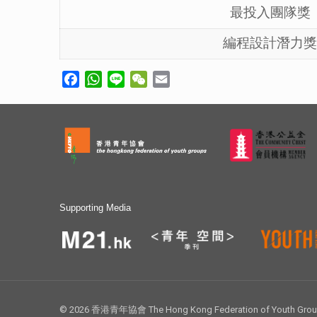
最投入團隊獎
編程設計潛力獎
Facebook
WhatsApp
Line
WeChat
Email
Supporting Media
© 2026 香港青年協會 The Hong Kong Federation of Youth Groups.