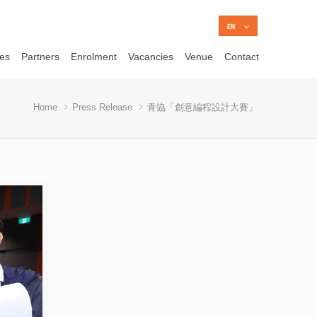
ces
Partners
Enrolment
Vacancies
Venue
Contact
Home
Press Release
青協「創意編程設計大賽」