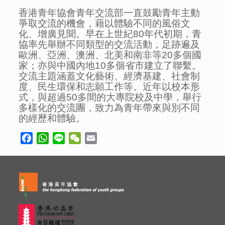
香港青年協會青年交流部一直鼓勵青年主動
爭取交流的機會，藉以體驗不同的風俗文
化、增廣見聞。早在上世紀80年代初期，青
協率先舉辦不同類型的交流活動，足跡遍及
歐洲、亞洲、澳洲、北美和南非等20多個國
家；亦與中國內地10多個省市建立了聯繫。
交流主題涵蓋文化藝術、經濟基建、社會制
度、民生環保和志願工作等。近年以校本形
式，與超過50多間的大專院校及中學，舉行
多樣化的交流團，致力為青年帶來與別不同
的經歷和體驗。
Facebook
WhatsApp
Line
WeChat
Email