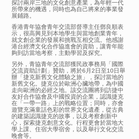
探討兩岸三地的文化創意產業，為年輕一代
所帶來的機遇，同時也為自己將來的事業發
展鋪路。
香港青年協會青年交流部督導主任鄧良順表
示，很高興見到本地學生與當地創業青年，
就文創企業的發展和挑戰互相交流。他感謝
港台經濟文化合作協進會的資助，讓青年能
夠到訪當地考察，主動學習及探究。
另外，青協青年交流部獲民政事務局「國際
交流資助計劃」贊助，將於6月2日至10日舉
辦「捷克新舊文化體驗之旅」，探討當地的
新舊文化。捷克位於歐洲心臟地帶，為中國
走向歐洲的必經之地。該交流團將到訪捷中
友好合作協會及中國投資的企業，認識捷克
在「一帶一路」上的戰略位置；同時，亦會
遊覽充滿童話色彩的世界文化遺產，從古典
的建築認識捷克的故事，以及考察創新中
心，探索捷克創意文化。行程更會於當地大
學上課、住宿大學宿舍，以及舉行文化交流
晚會等。