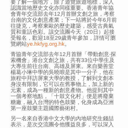
要了解一個地方，除了遊覽旅遊地標，深入
認識當地歷史文化亦同樣重要。香港青年協
會青年交流部去年12月首辦文創之旅，考察
台南的文化創意產業；下一站將於今年6月前
往捷克，考察東歐的歷史建築，感受古典氣
質和童話色彩。該交流團今天（20日）起接
受報名，歡迎18至29歲青年參加，詳情可瀏
覽網站
ye.hkfyg.org.hk
。
青協青年交流部去年12月首辦「帶動創意‧探
索機會」港台文創之旅，共有33位中學生及
大專生前往台南、高雄及屏東。來自樂善堂
楊葛小琳中學的吳曉㫰是其中一分子，他在
旅程中拜訪屏東大學的教授，了解到文創本
身沒有限制，它可以在舊事物上，加上新的
元素，成為一種新的創意產物。他提到其中
一個考察地點，「十鼓文化村」便是將廢棄
糖廠，融入台灣的特色鼓樂，化身成為亞洲
第一座鼓樂主題國際藝術村。
另一名來自香港中文大學的內地研究生錢喆
表示，是次交流團令他獲益良多，可以深入