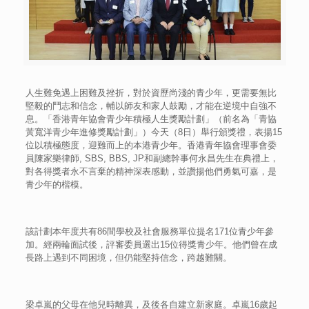
人生難免遇上困難及挫折，對於資歷尚淺的青少年，更需要無比
堅毅的鬥志和信念，輔以師友和家人鼓勵，才能在逆境中自強不
息。「香港青年協會青少年積極人生獎勵計劃」（前名為「青協
黃寬洋青少年進修獎勵計劃」）今天（8日）舉行頒獎禮，表揚15
位以積極態度，迎難而上的本港青少年。香港青年協會理事會委
員陳家樂律師, SBS, BBS, JP和副總幹事何永昌先生在典禮上，
對各得獎者永不言棄的精神深表感動，並讚揚他們勇氣可嘉，是
青少年的楷模。
該計劃本年度共有86間學校及社會服務單位提名171位青少年參
加。經兩輪面試後，評審委員選出15位得獎青少年。他們曾在成
長路上遇到不同困境，但仍能堅持信念，跨越難關。
梁卓嵐的父母在他兒時離異，及後各自建立新家庭。卓嵐16歲起