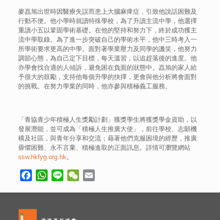
麥嚞旭出世時因醫療失誤而患上大腦麻痺症，引致他說話困難及
行動不便。他小學時就讀特殊學校，為了升讀主流中學，他選擇
重讀小五以鞏固學術基礎。在他的堅持和努力下，終於成功獲主
流中學取錄。為了進一步突破自己的學術水平，他中三時考入一
所學術要求更高的中學。面對著學業壓力及同學的譏笑，他努力
調節心態，為自己定下目標，每天溫習，以追趕落後的進度。他
亦學會找合適的人傾訴，避免困在負面的狀態中。嚞旭的家人給
予很大的鼓勵，支持他每個升學的抉擇，更會與他分析將會面對
的挑戰。在努力學業的同時，他亦參與積極義工服務。
「青協青少年積極人生獎勵計劃」獲獎學生將獲獎學金資助，以
發展潛能，並可成為「積極人生推廣大使」，前往學校、志願機
構及社區，與青年分享和交流；藉著他們克服困境的經歷，推廣
毋懼困難、永不言棄、積極進取的正面訊息。詳情可瀏覽網站
ssw.hkfyg.org.hk
。
Facebook
WhatsApp
Line
WeChat
Email