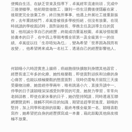
便獨自生活。在缺乏管束及指導下，卓嵐經常流連街頭，完成中
三後便輟學。他初期曾做散工，賺到一些生活費後便隱蔽在家，
後期更完全放棄工作，終日無所事事。他遇上外展社工後重新振
作，去年重踏校門，卓嵐曾被很多學校拒絕，但沒有放棄。在現
時就讀的學校面試時，面對副校長、學務主任及訓導主任的質
疑，他坦誠分享自己的經歷，終能成功重返校園。卓嵐珍惜能重
拾書本的日子，在中四上學期考獲全班第一及全級第十一的佳
績。卓嵐從以往「生存唔知為乜」，變為希望「世界因為我而有
改變」。他希望將來成為一名社工，透過自己的經歷影響他人。
何穎曈小六時證實患上腸癌，癌細胞很快擴散到身體其他器官，
經歷長達三年多的化療。她性格樂觀，即使面對頑疾和治療的身
心痛苦，也能以積極樂觀的態度面對，現時仍需每月留院三天接
受藥物治療。她曾經停學兩年，唯有跳過小六，直接升讀中一。
停學的日子讓穎曈深深感受到學習的可貴。她努力學習，常常向
老師請教，即使在家休養的日子，她仍堅持閱讀，同時透過互聯
網瀏覽資料，接觸不同科目的知識，期望追趕學習進度。穎曈的
堅持，加上同學和老師的鼓勵，最終考獲全級第一名。穎曈喜歡
寫作，她希望把自身的經歷撰寫成一本書，藉此鼓勵其他病友積
極不放棄。