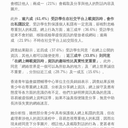
會標註他人；兩成一（21%）會截取及分享與他人的對話內容及
圖片。
此外，
逾六成（
61.4%
）受訪學生在社交平台上載資訊時，會作
出私隱設定
。受訪學生對保護個人私隱有一定意識，卻相對忽略
尊重別人的私隱。網上行為方面，逾三成半（36.6%）受訪學生
從來不會封鎖、移除或檢舉虛假資訊的發放者或網站；逾兩
成 （21.9%）不時在社交平台上結交陌生人。
調查結果顯示，近四成（37.6%）受訪學生同意「在網上公開的
資訊，其他人都可以隨便使用」；
近三成半（
33.8%
）則同意
「在網上轉載資訊時，資訊的趣味性比真實性更重要」
。此外，
同意「網絡世界是一個可以為所欲為的地方」及「網上世界誠信
不重要」，分別佔近三成（28.7%）及一成五（15.6%）。
香港青年協會媒體輔導中心單位主任吳錦娟表示，調查結果反映
青少年在尊重網上私隱、分析及分享網上資訊，網上操守及應有
態度等各方面的意識仍有不足。他們欠缺明辨資訊真偽的意識，
容易被虛假網上資料誤導，如果不論真假便隨意分享，無意中助
長誇張失實的網絡謠言。
她分析指，雖然部分青少年具有保護個人網上私隱的意識，但在
處理牽涉他人的資訊過程中，容易忽視尊重他人的私隱，因而出
現未經同意下分享圖片、標註他人及截取對話的行為，更甚者有