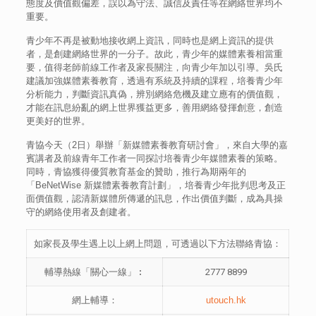
態度及價值觀偏差，誤以為守法、誠信及責任等在網絡世界均不
重要。
青少年不再是被動地接收網上資訊，同時也是網上資訊的提供
者，是創建網絡世界的一分子。故此，青少年的媒體素養相當重
要，值得老師前線工作者及家長關注，向青少年加以引導。吳氏
建議加強媒體素養教育，透過有系統及持續的課程，培養青少年
分析能力，判斷資訊真偽，辨別網絡危機及建立應有的價值觀，
才能在訊息紛亂的網上世界獲益更多，善用網絡發揮創意，創造
更美好的世界。
青協今天（2日）舉辦「新媒體素養教育研討會」，來自大學的嘉
賓講者及前線青年工作者一同探討培養青少年媒體素養的策略。
同時，青協獲得優質教育基金的贊助，推行為期兩年的
「BeNetWise 新媒體素養教育計劃」，培養青少年批判思考及正
面價值觀，認清新媒體所傳遞的訊息，作出價值判斷，成為具操
守的網絡使用者及創建者。
如家長及學生遇上以上網上問題，可透過以下方法聯絡青協：
輔導熱線「關心一線」︰
2777 8899
網上輔導：
utouch.hk