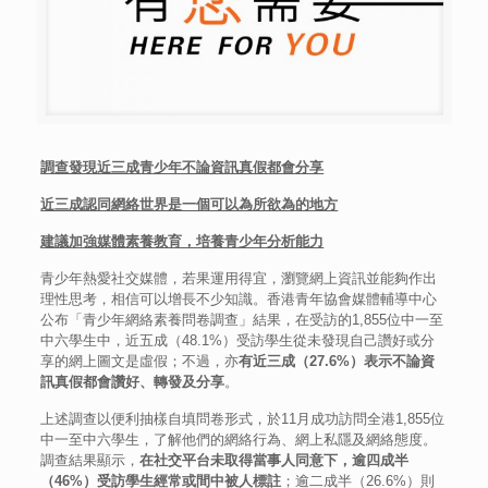
調查發現近三成青少年不論資訊真假都會分享
近三成認同網絡世界是一個可以為所欲為的地方
建議加強媒體素養教育，培養青少年分析能力
青少年熱愛社交媒體，若果運用得宜，瀏覽網上資訊並能夠作出
理性思考，相信可以增長不少知識。香港青年協會媒體輔導中心
公布「青少年網絡素養問卷調查」結果，在受訪的1,855位中一至
中六學生中，近五成（48.1%）受訪學生從未發現自己讚好或分
享的網上圖文是虛假；不過，亦
有近三成（
27.6%
）表示不論資
訊真假都會讚好、轉發及分享
。
上述調查以便利抽樣自填問卷形式，於11月成功訪問全港1,855位
中一至中六學生，了解他們的網絡行為、網上私隱及網絡態度。
調查結果顯示，
在社交平台未取得當事人同意下，逾四成半
（
46%
）受訪學生經常或間中被人標註
；逾二成半（26.6%）則