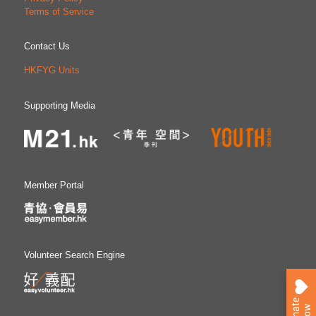
Terms of Service
Contact Us
HKFYG Units
Supporting Media
Member Portal
Volunteer Search Engine
D
o
n
a
e
N
o
t
w