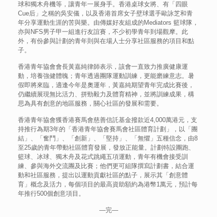
球和獨木舟機等，讓青年一展身手。香港桌球女將、有「四眼
Cue后」之稱的吳安儀，以及香港首席女子壁球選手歐詠芝和青
年分享運動生涯的苦與樂。由傳媒好友組成的Mediators 籃球隊，
亦與NFS男子甲一組進行友誼賽，不少初學青年到場觀摩。此
外，有份參與計劃的青年則與在場人士分享社區服務的項目和點
子。
香港青年協會會長黃嘉純律師表示，該會一直致力推廣健康運
動，培養強健體魄；青年透過團隊運動訓練，更能磨練意志。暑
假即將來臨，適逢今年是奧運年，黃嘉純期望青年完成比賽後，
仍繼續展現無比活力、拼勁毅力及體育精神，並將訓練成果，構
思為具有創意的地區服務，關心社區的發展和需要。
香港青年協會獲香港賽馬會慈善信託基金撥款近4,000萬港元，支
持推行為期3年的「香港青年協會賽馬會社區體育計劃」，以「團
結」、「奮鬥」、「創新」、「堅持」、「無懼」五種信念，由8
至25歲的青年帶動社區體育發展，發放正能量。計劃特設團跑、
籃球、冰球、獨木舟及花式跳繩五項運動，青年有機會接受訓
練、參與海外交流團及比賽；他們更可組隊撰寫計劃書，結合運
動和社區服務，提出以運動貢獻社區的點子，展示其「創意體
育」概念及活力，每個項目的最高資助額約為港幣1萬元，預計每
年推行500個創意項目。
—完—