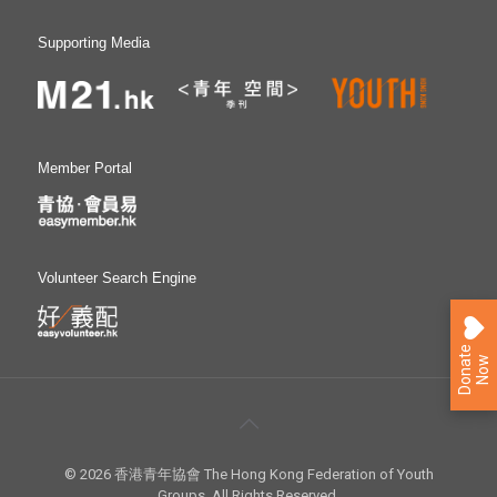
Supporting Media
Member Portal
Volunteer Search Engine
D
o
n
a
e
N
o
t
w
© 2026 香港青年協會 The Hong Kong Federation of Youth
Groups. All Rights Reserved.