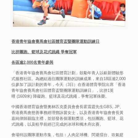
香港青年協會賽馬會社區體育盃暨團隊運動訓練日
比拼團跑、籃球及花式跳繩
爭奪冠軍
各區逾
2,000
名青年參與
「香港青年協會賽馬會社區體育計劃」鼓勵年青人以嶄新體驗形
式服務社區。為總結過往團隊運動的訓練成果，來自18區逾2,000
位參加了該計劃的青年，今天（3日）在香港體育學院出席「香港
青年協會賽馬會社區體育盃暨團隊運動訓練日」，比拼1英
哩 (1609米) 障礙跑、籃球及花式跳繩，爭奪冠軍殊榮。
中國香港體育協會暨奧林匹克委員會會長霍震霆先生GBS, JP、
香港賽馬會慈善事務經理鄧詠茵女士，以及香港青年協會會長黃
嘉純律師親臨主禮，並頒發各個運動獎項，包括團跑、籃球、花
式跳繩，以及較早前經已完成的冰球和獨木舟比賽。
會場特設團隊運動市集，包括︰人肉足球機、閃避擂台、吹氣籃