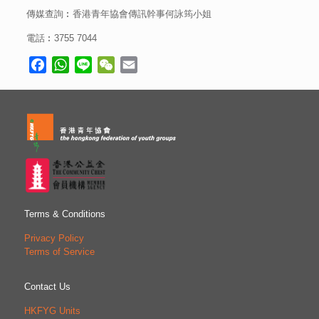
傳媒查詢︰香港青年協會傳訊幹事何詠筠小姐
電話︰3755 7044
Facebook
WhatsApp
Line
WeChat
Email
Terms & Conditions
Privacy Policy
Terms of Service
Contact Us
HKFYG Units