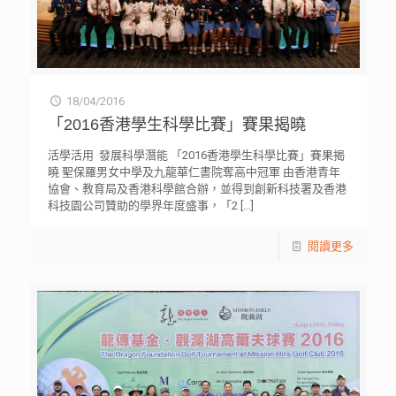
18/04/2016
「2016香港學生科學比賽」賽果揭曉
活學活用 發展科學潛能 「2016香港學生科學比賽」賽果揭
曉 聖保羅男女中學及九龍華仁書院奪高中冠軍 由香港青年
協會、教育局及香港科學館合辦，並得到創新科技署及香港
科技園公司贊助的學界年度盛事，「2
[…]
閱讀更多