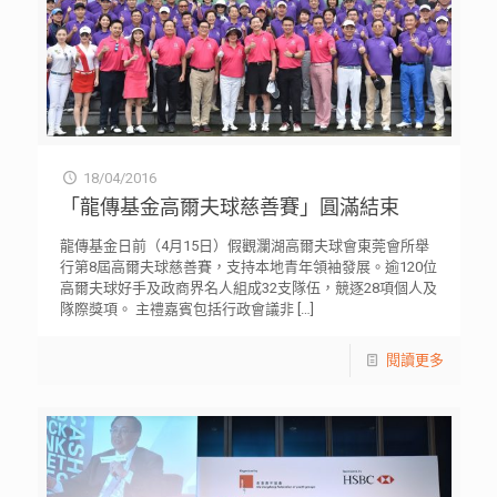
18/04/2016
「龍傳基金高爾夫球慈善賽」圓滿結束
龍傳基金日前（4月15日）假觀瀾湖高爾夫球會東莞會所舉
行第8屆高爾夫球慈善賽，支持本地青年領袖發展。逾120位
高爾夫球好手及政商界名人組成32支隊伍，競逐28項個人及
隊際獎項。 主禮嘉賓包括行政會議非
[…]
閱讀更多