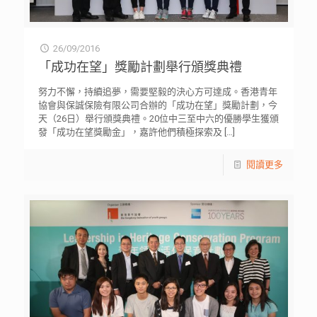
26/09/2016
「成功在望」獎勵計劃舉行頒獎典禮
努力不懈，持續追夢，需要堅毅的決心方可達成。香港青年
協會與保誠保險有限公司合辦的「成功在望」獎勵計劃，今
天（26日）舉行頒獎典禮。20位中三至中六的優勝學生獲頒
發「成功在望獎勵金」，嘉許他們積極探索及
[…]
閱讀更多