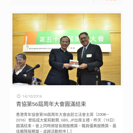
14/10/2016
青協第56屆周年大會圓滿結束
香港青年協會第56屆周年大會由前立法會主席（2008－
2016）曾鈺成大紫荊勳賢, GBS, JP出席主禮，昨天（13日）
圓滿結束。會上同時頒發長期服務獎、職員優異服務獎、最
佳團隊服務獎、卓越活動程序
[…]