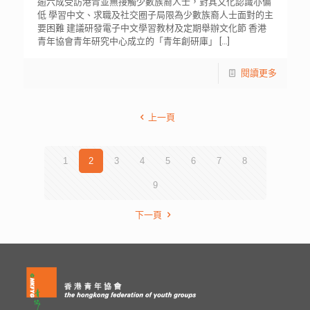
逾六成受訪港青並無接觸少數族裔人士，對其文化認識亦偏
低 學習中文、求職及社交圈子局限為少數族裔人士面對的主
要困難 建議研發電子中文學習教材及定期舉辦文化節 香港
青年協會青年研究中心成立的「青年創研庫」
[…]
閱讀更多
上一頁
1
2
3
4
5
6
7
8
9
下一頁