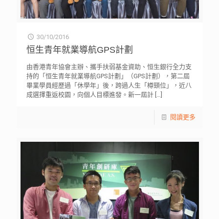
30/10/2016
恒生青年就業導航GPS計劃
由香港青年協會主辦、攜手扶弱基金資助、恒生銀行全力支
持的「恒生青年就業導航GPS計劃」（GPS計劃），第二屆
畢業學員經歷過「休學年」後，跨過人生「樽頸位」，近八
成選擇重返校園，向個人目標進發。新一屆計
[…]
閱讀更多