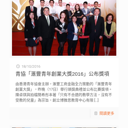
18/10/2016
青協「滙豐青年創業大獎2016」公布獎項
由香港青年協會主辦，滙豐工商金融全力策動的「滙豐青年
創業大獎」，昨晚（17日）舉行頒獎典禮並公布比賽獎項。
陳卓琪與拍檔簡希彤本著「只有不合適的教學方法，沒有不
受教的兒童」為宗旨，創立博雅思教育中心有限
[…]
閱讀更多