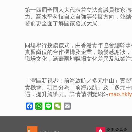
第十四屆全國人大代表兼立法會議員樓家強
力、高水平科技自立自強等發展方向，並結
發前更全面了解國家發展大局。
同場舉行授旗儀式，由香港青年協會總幹事
實習崗位的合作機構及企業，頒發感謝狀，
職場文化，涵蓋兩地職場文化差異及就業注
「灣區新視界：前海啟航／多元中山」實習
貴機會。項目分為「前海啟航」及「多元中
遇，提升競爭力。詳情請瀏覽網站
mao.hkfy
Facebook
WhatsApp
Line
WeChat
Email