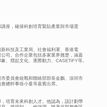
和講座，確保科創培育緊貼產業與市場需
創新科技及工業局、社會福利署、香港電
限公司。合作企業包括多家業界翹楚，涵蓋
、熠起文化、逐際動力、CASETiFY等。
圳市委員會統戰和聯絡部部長金鵬、深圳市
協會總幹事徐小曼等嘉賓出席。
舉，培育未來科創人才。他認為，該計劃帶
得見，摸得到」。他強調，隨著北部都會區