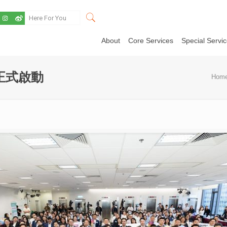
About
Core Services
Special Servi
正式啟動
Hom