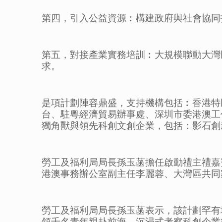
第四，引入公益資源︰構建政府與社會協同
第五，對接產業實務培訓︰大規模聯動大灣
求。
是項計劃陣容鼎盛，支持機構包括︰香港特
台、駐粵經濟貿易辦事處、深圳市委港澳工
獨角獸與領先科創文創企業，包括：影石創新
勞工及福利局局長孫玉菡擔任啟動禮主禮嘉
港澳事務辦公室副主任李麗蓉、大灣區共同
勞工及福利局局長孫玉菡表示，該計劃罕有
領千名青年親赴前海，沉浸式考察科創企業