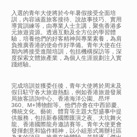
入選的青年大使將於今年暑假接受全面培
訓，內容涵蓋旅客接待、說故事技巧、實用
導賞訓練等，由專業人士主講，聚焦香港多
元旅遊資源。透過互動及全方位的學習體
驗，培養他們的好客精神與專業素養，為肩
負推廣香港的使命作好準備。青年大使在任
期內將接受進階培訓，包括機構探訪等，深
度探索文體旅產業，為個人生涯規劃注入實
踐經驗。
完成培訓並獲委任後，青年大使將於周末及
假日駐守各大旅遊熱點，例如香港旅遊發展
局旅客諮詢中心、香港海洋公園、昂坪
360、M+博物館等。他們亦會在中西節慶、
傳統文化、藝術、體育等主題大型盛事中提
供服務，包括新春國際匯演之夜、大坑舞火
龍、香港國際龍舟邀請賽等。青年大使更會
發揮創意和協作精神，以小組形式籌辦社區