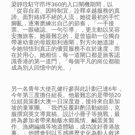
梁靜玟駐守昂坪360的入口閘機期間，以
「從容自若、因時制宜」詮釋卓越服務的真
諦。面對絡繹不絕的人流，她從最初的手忙
腳亂，逐漸磨練出自己的節奏，「一手接
票、一眼確認、一句引導」，更主動以笑容
安撫旅客。她最難忘的，是曾協助一位獨自
帶著幼童的母親順利過閘，對方向她道謝，
令她領悟到真正的優質服務不在於速度，而
在於用心。她相信，每一道閘口都是旅客認
識香港的第一道門，「每個平凡的崗位都能
成為別人回憶中的光。」
另一名青年大使孔健行參與此計劃已達6年，
今年第三度擔任組長。他最難忘的是帶領20
位組員策劃大澳一日深度遊，接待來自新加
坡的童軍團。「我們反覆斟酌活動細節，克
服撰寫英文導賞稿、設計小冊子等挑戰，最
終為參加者帶來舢舨水鄉風情、鹹蛋黃製
作、漁網編織等地道體驗，成功說好香港故
事。」他體會到以五感將歷史化為動人敘述