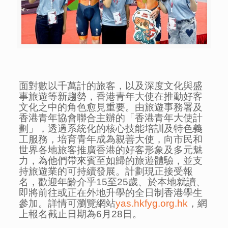
面對數以千萬計的旅客，以及深度文化與盛
事旅遊等新趨勢，香港青年大使在推動好客
文化之中的角色愈見重要。由旅遊事務署及
香港青年協會聯合主辦的「香港青年大使計
劃」，透過系統化的核心技能培訓及特色義
工服務，培育青年成為親善大使，向市民和
世界各地旅客推廣香港的好客形象及多元魅
力，為他們帶來賓至如歸的旅遊體驗，並支
持旅遊業的可持續發展。計劃現正接受報
名，歡迎年齡介乎15至25歲、於本地就讀、
即將前往或正在外地升學的全日制香港學生
參加。詳情可瀏覽網站
yas.hkfyg.org.hk
，網
上報名截止日期為6月28日。