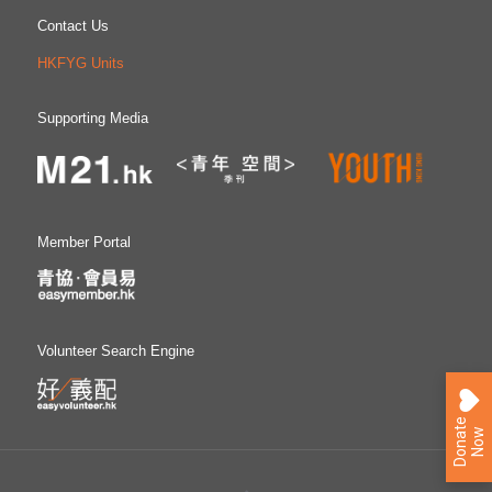
Contact Us
HKFYG Units
Supporting Media
Member Portal
Volunteer Search Engine
D
o
n
a
e
N
o
t
w