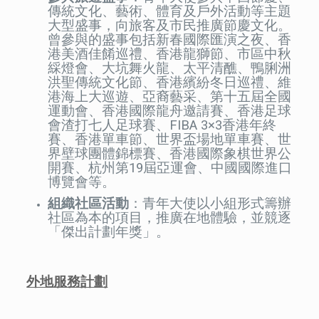
傳統文化、藝術、體育及戶外活動等主題
大型盛事，向旅客及市民推廣節慶文化。
曾參與的盛事包括新春國際匯演之夜、香
港美酒佳餚巡禮、香港龍獅節、市區中秋
綵燈會、大坑舞火龍、太平清醮、鴨脷洲
洪聖傳統文化節、香港繽紛冬日巡禮、維
港海上大巡遊、亞裔藝采、第十五屆全國
運動會、香港國際龍舟邀請賽、香港足球
會渣打七人足球賽、FIBA 3×3香港年終
賽、香港單車節、世界盃場地單車賽、世
界壁球團體錦標賽、香港國際象棋世界公
開賽、杭州第19屆亞運會、中國國際進口
博覽會等。
組織社區活動
：青年大使以小組形式籌辦
社區為本的項目，推廣在地體驗，並競逐
「傑出計劃年獎」。
外地服務計劃