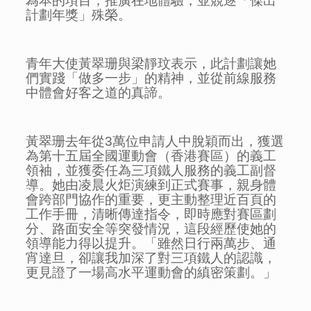
為本的項目，推廣在地體驗，並競逐「傑出
計劃年獎」殊榮。
青年大使黃翠珊與梁靜玟表示，此計劃讓她
們實踐「做多一步」的精神，並從前線服務
中體會好客之道的真諦。
黃翠珊去年從3萬位申請人中脫穎而出，獲選
為第十五屆全國運動會（香港賽區）的義工
領袖，並獲委任為三項鐵人服務的義工副督
導。她由凌晨火炬演練到正式賽事，親身體
會跨部門協作的重要，更主動整理近百頁的
工作手冊，清晰傳達指令，即時應對賽區劃
分、路面安全等突發情況，這段經歷使她的
領導能力得以提升。「雖然日行兩萬步、通
宵達旦，卻讓我加深了對三項鐵人的認識，
更見證了一場高水平運動會的縝密策劃。」