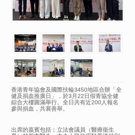
香港青年協會及國際扶輪3450地區合辦「全
健及捐血推廣日」，於3月22日假青協全健
綜合大樓圓滿舉行。全日共有近200人報名
參與捐血，共襄善舉。
出席的嘉賓包括︰立法會議員（醫療衞生