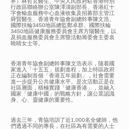
界）林哲玄醫生、中央人民政府駐香港特別
行政區聯絡辦公室陳澤濤副部長、香港紅十
字會輸血服務中心血液收集及招募部主管江
舜賢醫生、香港青年協會副總幹事陳文浩、
國際扶輪3450地區總監鄭卓群、國際扶輪
3450地區健康服務委員會主席方陽醫生，以
及捐血服務委員會主席暨活動籌委會主委袁
曉晴女士等。
香港青年協會副總幹事陳文浩表示，隨着國
家進入「十五五」規劃進程，加上特區政府
正在編制首個「香港五年規劃」，社會需要
進一步提升公共健康水平。是次活動正是在
社區層面，積極實踐「健康香港」，並融入
國家「健康中國」的戰略方針，讓公眾認識
身、心、靈健康的重要性。
過去三年，青協培訓了近1,000名全健師，他
們透過不同的專長，在社區為有需要的人士