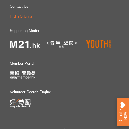
Contact Us
HKFYG Units
Supporting Media
Member Portal
Volunteer Search Engine
D
o
n
a
e
N
o
t
w