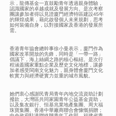
示，龍傳基金一直鼓勵青年透過親身體驗，
認識國家的卓越成就及發展方向。是次考察
團讓參加者得以見證廈門經濟特區建設45年
的輝煌成果，藉此啟發個人未來規劃，思考
如何裝備自身，以對接國家及香港的發展所
需。
香港青年協會總幹事徐小曼表示，廈門作為
國家改革開放的先鋒，同時是「一帶一路」
倡議下，海上絲綢之路的核心樞紐。是次行
程涵蓋國家重點企業及歷史文化地標，讓參
加者感受閩南文化魅力，親身體會廈門文化
軟實力與經濟硬實力並重的城市風貌。
她們衷心感謝民青局青年內地交流資助計劃
撥款，大灣區共同家園青年公益基金資助，
以及集友銀行、恒基兆業地產集團、周大福
珠寶集團、香港中華廠商聯合會慷慨捐贈；
中央政府駐港聯絡辦青年工作部、福建省青