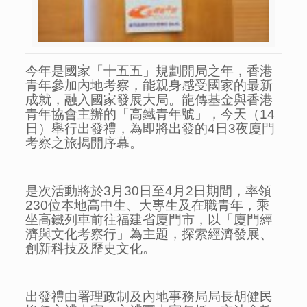
今年是國家「十五五」規劃開局之年，香港
青年參加內地考察，能親身感受國家的最新
成就，融入國家發展大局。龍傳基金與香港
青年協會主辦的「高鐵青年號」，今天（14
日）舉行出發禮，為即將出發的4日3夜廈門
考察之旅揭開序幕。
是次活動將於3月30日至4月2日期間，率領
230位本地高中生、大專生及在職青年，乘
坐高鐵列車前往福建省廈門市，以「廈門經
濟與文化考察行」為主題，探索經濟發展、
創新科技及歷史文化。
出發禮由署理政制及內地事務局局長胡健民