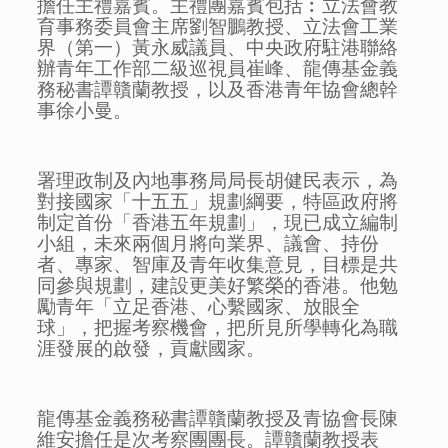
擔任主禮嘉賓。主禮團嘉賓包括︰立法會教
育事務委員會主席劉智鵬教授、立法會工業
界（第一）黃永威議員、中央政府駐港聯絡
辦青年工作部二級巡視員崔峰、龍傳基金義
務秘書譚贛蘭教授，以及香港青年協會總幹
事徐小曼。
署理政制及內地事務局局長胡健民表示，為
對接國家「十五五」規劃綱要，特區政府將
制定首份「香港五年規劃」，現已成立編制
小組，未來兩個月將向業界、議會、持份
者、專家、智庫及青年收集意見，目標是共
同參與規劃，建設更美好繁榮的香港。他勉
勵青年「立足香港、心繫國家、放眼全
球」，把握考察機會，把所見所學轉化為職
涯發展的啟發，貢獻國家。
龍傳基金義務秘書譚贛蘭教授及青協會長陳
維安擔任是次考察團團長。譚贛蘭教授表