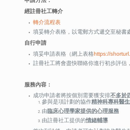
申請方法：
經註冊社工轉介
轉介流程表
填妥轉介表格，以電郵方式遞交至秘書
自行申請
填妥申請表格（網上表格
https://shortu
註冊社工將會盡快聯絡你進行初步評估
服務內容：
成功申請者將按個別需要獲安排
不多於
參與是項計劃的協作
精神科專科醫生
由
臨床心理學家提供的心理服務
由註冊社工提供的
情緒
輔導