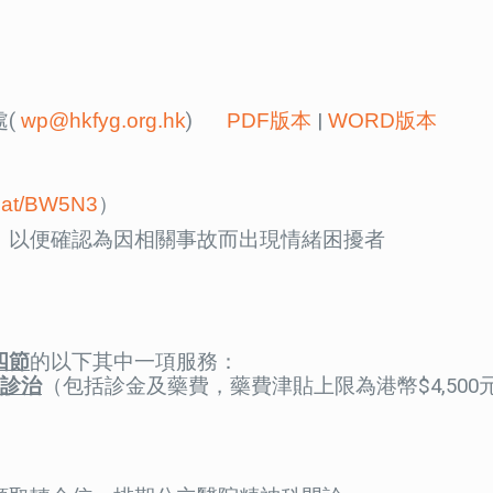
處(
wp@hkfyg.org.hk
)
PDF版本
|
WORD版本
rl.at/BW5N3
）
，以便確認為因相關事故而出現情緒困擾者
四節
的以下其中一項服務：
診治
（包括診金及藥費，藥費津貼上限為港幣$4,500