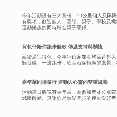
今年活動設有三大賽程：10公里個人及隊
有獎項，歡迎個人、團隊、親子、學校及機
運動樂趣的同時增進親子關係。
背包仔陪你跑步聽歌
傳遞支持與關懷
延續過往特色，今年每位參加者均需背起大
聽音樂、一邊跑步，欣賞沿途轉換的風景，
嘉年華同場舉行
運動與心靈的雙重滋養
活動當日將設有嘉年華，為參加者及公眾帶
減壓解憂。無論你是熱愛跑步的運動愛好者