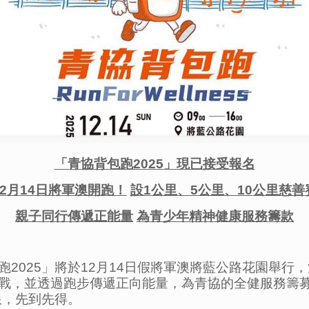
「青協背包跑
2025
」現已接受報名
2
月
14
日將軍澳開跑！
設
1
公里、
5
公里、
10
公里慈善
親子同行傳遞正能量
為青少年精神健康服務籌款
2025」將於12月14日假將軍澳將藍公路花園舉行
戰，並透過跑步傳遞正向能量，為青協的全健服務籌
限，先到先得。