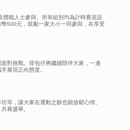
齡及體能人士參與。所有組別均為計時賽並設
幣500元，鼓勵一家大小一同參與，在享受
同面對挑戰。背包仔將繼續陪伴大家，一邊
攜手展現正向態度。
作坊等，讓大家在運動之餘也能放鬆心情、
，共襄盛舉。