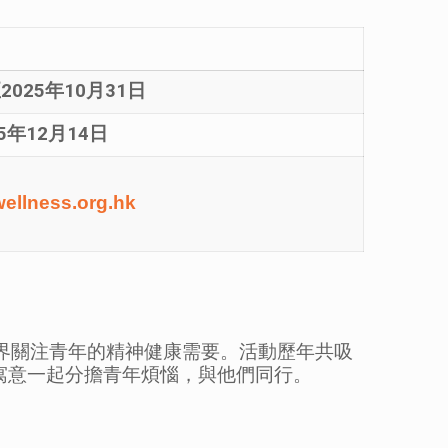
至
2025
年
10
月
31
日
5
年
12
月
14
日
wellness.org.hk
各界關注青年的精神健康需要。活動歷年共吸
，寓意一起分擔青年煩惱，與他們同行。