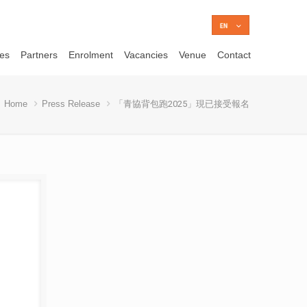
ces
Partners
Enrolment
Vacancies
Venue
Contact
Home
Press Release
「青協背包跑2025」現已接受報名