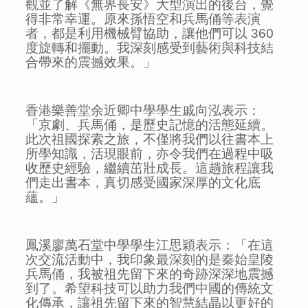
觀並了解《無界長安》大型演出的後台，覺
得非常幸運。原來孫悟空和兵馬俑等表演
者，都是利用機械臂協助，讓他們可以 360
度旋轉和擺動。我深刻感受到藝術與科技結
合帶來的震撼效果。」
香港樂善堂余近卿中學學生戚向泓表示：
「京劇、兵馬俑，是歷史記憶的活態延續。
此次祖國探索之旅，不僅將我們以往書本上
所學知識，活現眼前，亦令我們在過程中吸
收歷史經驗，繼續茁壯成長。這趟旅程讓我
們走出書本，真切感受國家深厚的文化底
蘊。」
鳳溪廖萬石堂中學學生江思穎表示：「在這
次交流活動中，我印象最深刻的是秦始皇陵
兵馬俑，我被祖先留下來的奇跡深深地震撼
到了。希望科技可以助力我們中國的傳統文
化傳承，讓祖先留下來的智慧結晶以更好的