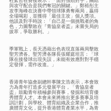
杜綮哲在賽後表示：「面對強勁對手，團結
與攻守配合是我們奪冠的關鍵。」鄭裕彤主
攻李海峰在決賽中帶領球隊勇奪兩局，贏得
全場喝彩，並獲得「最佳主攻」個人獎項。
他談及對手時說：「自己是一個挑戰者的角
色，力圖擊敗在『青協皇者盃』未嘗失局的
拔萃，爭取勝利。」
季軍戰上，長天憑藉出色表現直落兩局擊敗
聖芳濟各。聖芳濟各隊長張耀庭坦言：「球
隊在接發球出現失誤，未能有效應對對手穩
定發揮，需作改進。」
香港青年協會副總幹事陳文浩表示，本會致
力為青年打造多元發展平台，「青協皇者
盃」鼓勵青年積極參與賽事，發掘和培育優
秀體育人才。本會未來將推出更多賽事及培
訓計劃，與學校、體育組織及企業合作，推
廣體育文化，提升香港體育產業水平，為青