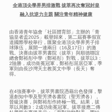
全港頂尖學界男排激戰
拔萃再次奪冠封皇
融入抗逆力主題
關注青年精神健康
由香港青年協會「社區體育部」主辦的「青
協皇者盃2025」載譽歸來，第二屆賽事假宣
道國際學校舉行，匯聚全港頂尖學界男子排
球隊伍，展開一連兩日（16及17日）的激
戰。決賽由拔萃男書院（拔萃）與順德聯誼
總會鄭裕彤中學（鄭裕彤）對戰，拔萃以3：
2險勝，成功衛冕冠軍，鄭裕彤屈居亞軍，季
軍則由長沙灣天主教英文中學（長天）奪
得。
在4強賽事中，拔萃男書院憑藉出色發揮，擊
退創知中學及聖芳濟各書院（聖芳濟各），
晉級決賽，與鄭裕彤作終極一戰。結果，拔
萃以局數3：2成功衛冕冠軍。拔萃接應二傳