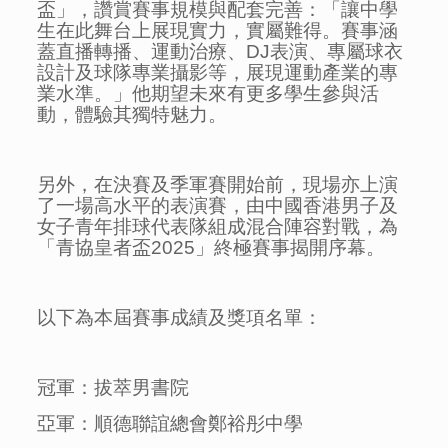
盃」，讚賞賽事規模與配套完善：「讓中學
生在此舞台上展現實力，實屬難得。賽事涵
蓋直播轉播、運動治療、DJ表演、專屬球衣
設計及球隊專業攝影等，展現運動產業的專
業水準。」他期望未來有更多學生參與活
動，體驗其獨特魅力。
另外，在決賽及季軍賽開始前，現場亦上演
了一場高水平的表演賽，由中國香港男子及
女子青年排球代表隊組成混合陣容對戰，為
「青協皇者盃2025」終極賽事揭開序幕。
以下為本屆賽事成績及獎項名單：
冠軍：拔萃男書院
亞軍：順德聯誼總會鄭裕彤中學