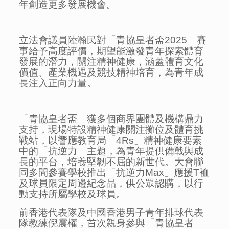
年創造更多發展機會。
立法會議員陸瀚民對「青協皇者盃2025」賽
事給予高度評價，期望能激發青年探索體育
發展的潛力，關注精神健康，涵蓋體育文化
價值、產業機遇及競技精神培育，為青年成
長注入正向力量。
「青協皇者盃」獲多個商界團體及機構鼎力
支持，現場特設精神健康關注攤位及體育挑
戰站，以響應教育局「4Rs」精神健康要素
中的「抗逆力」主題，為青年提供備戰與成
長的平台，培養堅韌不屈的新世代。大會聯
同多間參賽學校推出「抗逆力Max」應援T裇
及球員限定周邊紀念品，供公眾認購，以行
動支持所屬學校及球員。
前香港代表隊及中國香港男子青年排球代表
隊教練倪震權，首次親身參與「青協皇者