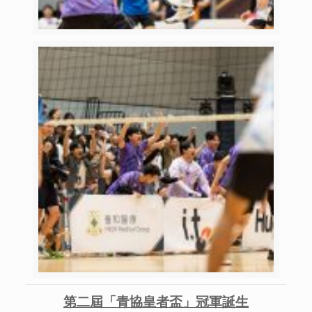
第二屆「青協皇者盃」冠軍誕生