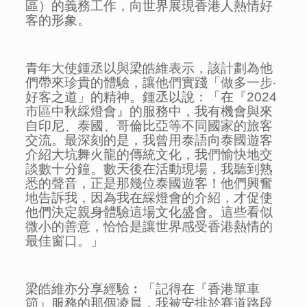
區）的義務工作，向世界展現香港人熱情好
客的形象。
青年大使鍾丞以與梁皓維表示，該計劃為他
們帶來珍貴的體驗，讓他們實踐「做多一步‧
好客之道」的精神。鍾丞以說：「在『2024
市區中秋綵燈會』的服務中，我有機會與來
自印尼、泰國、哥倫比亞等不同國家的旅客
交流。最深刻的是，我曾用泰語向泰國遊客
介紹大坑舞火龍的傳統文化，我們愉快地交
談數十分鐘。數天後在活動現場，我聽到熟
悉的聲音，正是那幾位泰國遊客！他們興奮
地告訴我，因為我在綵燈會的介紹，才促使
他們決定親身體驗這場文化盛會。這些看似
微小的善意，恰恰是讓世界感受香港熱情的
最佳窗口。」
梁皓維亦分享經驗︰「記得在『香港單車
節』服務的那個凌晨，我被安排於賽道路段