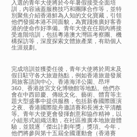
入選的青年大使將於今年暑假接受全面培
訓，內容涵蓋服務技巧和團隊合作等，並特
別聚焦介紹香港鮮為人知的文化寶藏，引領
他們發掘本港不同面貌，為實踐推廣好客香
港的使命作好準備。青年大使在任期內將接
受進階培訓，包括粵港澳大灣區考察團、機
構探訪等，深度探索文體旅產業，有助個人
生涯規劃。
完成培訓並獲委任後，青年大使將於周末及
假日駐守各大旅遊熱點，例如香港旅遊發展
局旅客諮詢中心、香港海洋公園、昂坪
360、香港故宮文化博物館等地點。他們亦
會在中西節慶、傳統文化、藝術、體育等主
題大型盛事中提供服務，包括新春國際匯演
之夜、香港國際龍舟邀請賽和長洲太平清醮
等。青年大使更會發揮創意和協作精神，以
小組形式組織活動，在社區推廣本地旅遊體
驗，並競逐「傑出計劃年獎」獎項。今年，
他們將參與第十五屆全國運動會（香港賽