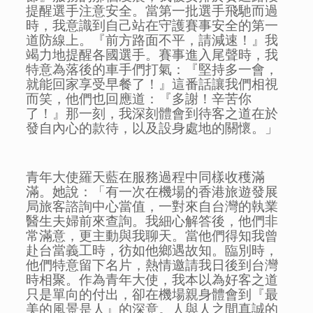
提醒選手注意安全。當第一批選手飛馳而過
時，我意識到自己站在守護賽事安全的第一
道防線上。『前方路面不平，請減速！』我
竭力地提醒各國選手。賽事進入尾聲時，我
特意為落後的車手們打氣：『堅持多一會，
就能回家享受早餐了！』這番話讓我們相視
而笑，他們也回應道：『多謝！辛苦你
了！』那一刻，我深刻體會到待客之道在於
發自內心的款待，以及設身處地的關懷。」
青年大使羅天藍在服務過程中同樣收穫滿
滿。她說：「有一次在機場的香港旅遊發展
局旅客諮詢中心當值，一對來自台灣的執業
醫生夫婦前來查詢。我細心解答後，他們非
常滿意，更主動與我聊天。當他們得知我曾
赴台當義工時，彷如他鄉遇故知。臨別時，
他們特意留下名片，熱情邀請我日後到台灣
時相聚。作為青年大使，我本以為好客之道
只是單向的付出，卻在機場親身體會到『最
美的風景是人』的深意。人與人之間真誠的