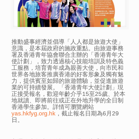
推動盛事經濟並倡導「人人都是旅遊大使」
意識，是本屆政府的施政重點。由旅遊事務
署及香港青年協會聯合主辦的「香港青年大
使計劃」，致力透過核心技能培訓及特色義
工服務，培育青年成為親善大使，向市民和
世界各地旅客推廣香港的好客形象及獨有魅
力，提供賓至如歸的旅遊體驗，並促進旅遊
業的可持續發展。「香港青年大使計劃」現
正接受報名，歡迎年齡介乎15至25歲、於本
地就讀、即將前往或正在外地升學的全日制
香港學生參加。詳情可瀏覽網站
yas.hkfyg.org.hk
，截止報名日期為6月29
日。