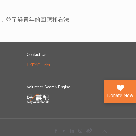
得，並了解青年的回應和看法。
Contact Us
HKFYG Units
Volunteer Search Engine
Donate Now