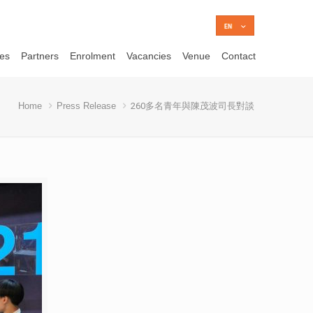
ces
Partners
Enrolment
Vacancies
Venue
Contact
Home
Press Release
260多名青年與陳茂波司長對談