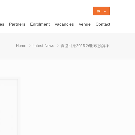
ces
Partners
Enrolment
Vacancies
Venue
Contact
Home
Latest News
青協回應2025-26財政預算案