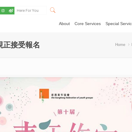
About
Core Services
Special Servi
現正接受報名
Home