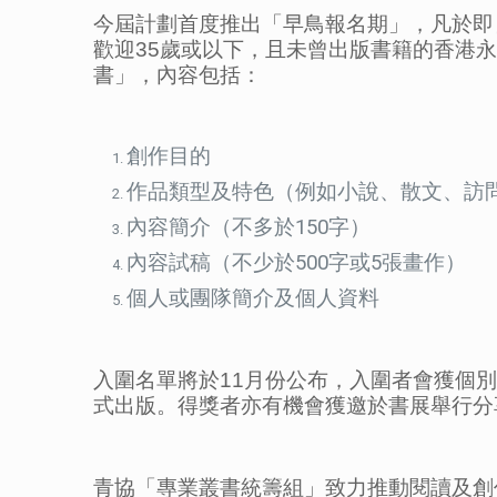
今屆計劃首度推出「早鳥報名期」，凡於即
歡迎35歲或以下，且未曾出版書籍的香港
書」，內容包括：
創作目的
作品類型及特色（例如小說、散文、訪
內容簡介（不多於150字）
內容試稿（不少於500字或5張畫作）
個人或團隊簡介及個人資料
入圍名單將於11月份公布，入圍者會獲個
式出版。得獎者亦有機會獲邀於書展舉行分
青協「專業叢書統籌組」致力推動閱讀及創