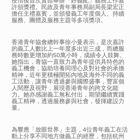
疫情後首次實體舉辦「好義配」義務工作嘉
許頒獎禮。民政及青年事務局副局長梁宏正
擔任主禮嘉賓，並頒發義工年度個人、持續
服務、團體及服務主題等多項獎項。
香港青年協會總幹事徐小曼表示，是次嘉許
的義工人數比上一年度多出近三成，而總服
務時數更增加約50萬小時，成績令人鼓舞。
她指出，青協一直致力為青年提供具特色的
義工機會，協助培養同理心及對社會的承擔
精神，近年更積極開拓內地及海外不同的義
工活動，讓青年透過參與國際盛事，豐富個
人閱歷及視野，展現香港青年的跨文化能
力。她亦感謝義工無私付出，期望繼續實踐
義工精神，透過服務參與社會，發揮建設力
量。
為響應「放眼世界」主題，4位青年義工在活
動上分享不同地方做義工的經歷，包括杭州