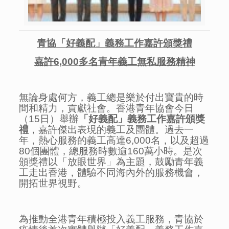
青協「好義配」義務工作嘉許頒獎禮
嘉許
6,000
多名青年義工無私服務精神
無論身處何方，義工總是樂於付出寶貴的時
間和精力，貢獻社會。香港青年協會今日
（15日）舉辦
「好義配」義務工作嘉許頒獎
禮
，嘉許傑出表現的義工及團體。過去一
年，熱心服務的義工高達6,000名，以及超過
80個團體，總服務時數逾160萬小時。是次
頒獎禮以「放眼世界」為主題，鼓勵青年義
工走出香港，體驗不同海內外的服務機會，
開拓世界視野。
為推動全港青年積極投入義工服務，青協於