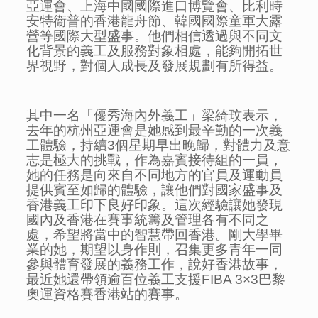
亞運會、上海中國國際進口博覽會、比利時
安特衞普的香港龍舟節、韓國國際童軍大露
營等國際大型盛事。他們相信透過與不同文
化背景的義工及服務對象相處，能夠開拓世
界視野，對個人成長及發展規劃有所得益。
其中一名「優秀海內外義工」梁綺玟表示，
去年的杭州亞運會是她感到最辛勤的一次義
工體驗，持續3個星期早出晚歸，對體力及意
志是極大的挑戰，作為嘉賓接待組的一員，
她的任務是向來自不同地方的官員及運動員
提供賓至如歸的體驗，讓他們對國家盛事及
香港義工印下良好印象。這次經驗讓她發現
國內及香港在賽事統籌及管理各有不同之
處，希望將當中的智慧帶回香港。剛大學畢
業的她，期望以身作則，召集更多青年一同
參與體育發展的義務工作，說好香港故事，
最近她還帶領逾百位義工支援FIBA 3×3巴黎
奧運資格賽香港站的賽事。