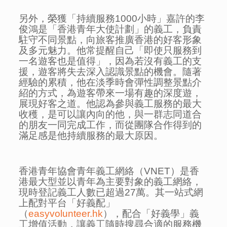
另外，榮獲「持續服務1000小時」嘉許的李
俊鴻是「香港青年大使計劃」的義工，負責
駐守不同景點，向旅客推廣香港的好客形象
及多元魅力。他常提醒自己「即使只服務到
一名遊客也是值得」，因為若沒有義工的支
援，遊客將失去深入認識景點的機會。隨著
經驗的累積，他在淡季時會彈性調整景點介
紹的方式，為遊客帶來一場有趣的深度遊，
展現好客之道。他認為參與義工服務的最大
收穫，是可以讓內向的他，與一群志同道合
的朋友一同完成工作，而從團隊合作得到的
滿足感是他持續服務的最大原因。
香港青年協會青年義工網絡（VNET）是香
港最大型並以青年為主要對象的義工網絡，
現時登記義工人數已超過27萬。其一站式網
上配對平台「好義配」
（
easyvolunteer.hk
），配合「好義學」義
工增值活動，讓義工隨時搜尋合適的服務機