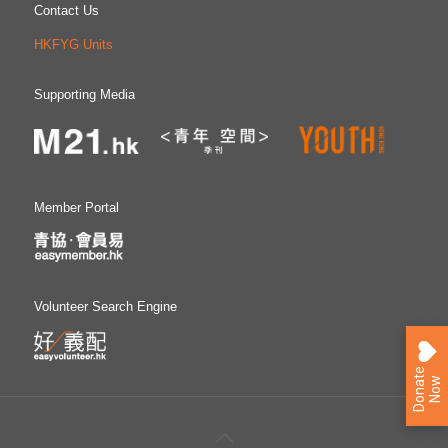
Contact Us
HKFYG Units
Supporting Media
Member Portal
Volunteer Search Engine
D
o
n
a
e
N
o
t
w