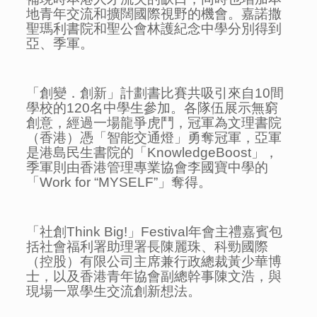
地青年交流和擴闊國際視野的機會。嘉諾撒
聖瑪利書院和聖公會林護紀念中學分別得到
亞、季軍。
「創變．創新」計劃書比賽共吸引來自10間
學校的120名中學生參加。各隊伍展示無窮
創意，經過一場龍爭虎鬥，冠軍為文理書院
（香港）憑「智能交通燈」勇奪冠軍，亞軍
是港島民生書院的「KnowledgeBoost」，
季軍則由香港管理專業協會李國寶中學的
「Work for “MYSELF”」奪得。
「社創Think Big!」Festival年會主禮嘉賓包
括社會福利署助理署長陳麗珠、科勁國際
（控股）有限公司主席兼行政總裁黃少華博
士，以及香港青年協會副總幹事陳文浩，與
現場一眾學生交流創新想法。