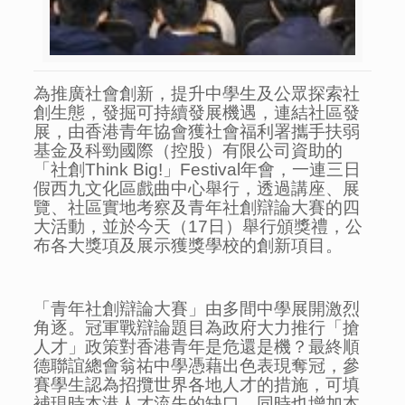
為推廣社會創新，提升中學生及公眾探索社
創生態，發掘可持續發展機遇，連結社區發
展，由香港青年協會獲社會福利署攜手扶弱
基金及科勁國際（控股）有限公司資助的
「社創Think Big!」Festival年會，一連三日
假西九文化區戲曲中心舉行，透過講座、展
覽、社區實地考察及青年社創辯論大賽的四
大活動，並於今天（17日）舉行頒獎禮，公
布各大獎項及展示獲獎學校的創新項目。
「青年社創辯論大賽」由多間中學展開激烈
角逐。冠軍戰辯論題目為政府大力推行「搶
人才」政策對香港青年是危還是機？最終順
德聯誼總會翁祐中學憑藉出色表現奪冠，參
賽學生認為招攬世界各地人才的措施，可填
補現時本港人才流失的缺口，同時也增加本