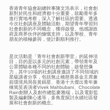
香港青年協會副總幹事陳文浩表示，社會創
新對於民生和經濟都十分重要，鼓勵青年多
進行實地考察，深入了解社區的需要。透過
今次社創講座及體驗活動，期望青年學習到
社會創新的不同概念，獲得啟發。他感謝政
府及商界伙伴的慷慨支持，以及學校、青年
朋友的積極參與，使計劃順利推行。
是次活動是「青年社會創新學堂」的延伸項
目，目的是以多元的社創元素，帶領青年及
公眾體驗各種不同的社創體驗，啟發想像
力，其中10場的社創講座邀請了不同領域的
星級講者分享，包括無止橋慈善基金主席兼
前環境局局長黃錦星、香港十大傑出青年兼
棟篤笑表演者Vivek Mahbubani、Chocolate
Rain創辦人及創作總監麥雅端，以及電影監
製及編劇陳心遙等，多角度探討永續社區發
展和社會創新的概念。