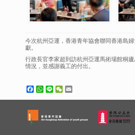
今次杭州亞運，香港青年協會聯同香港島婦
獻。
行政長官李家超到訪杭州亞運馬術場館桐廬
情況，並感謝義工的付出。
Facebook
WhatsApp
Line
WeChat
Email