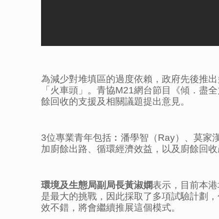
為減少對堆填區的過度依賴，政府先後推出
「火車頭」。青協M21網台節目《傾．盡
餘回收的支援及相關議題提出意見。
3位專業青年包括︰潘學智（Ray）、莫家漢
加廚餘出路、循環經濟效益，以及廚餘回收
環境及生態局副局長黃淑嫻
表示，目前本港
是最大的挑戰，因此採取了多項試驗計劃，
效不錯，將會繼續推展這個模式。