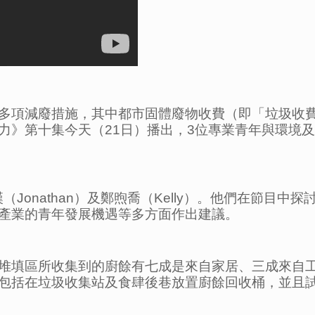
多項減廢措施，其中都市固體廢物收費（即「垃圾收費
全力》第十集今天（21日）播出，3位專業青年與環境
（Jonathan）及鄭煦喬（Kelly）。他們在節目
產業的青年發展機遇等多方面作出建議。
堆填區所收集到的廚餘有七成是來自家居、三成來自
包括在垃圾收集站及食肆後巷放置廚餘回收桶，並且