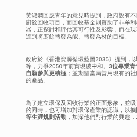
黃淑嫻回應青年的意見時提到，政府設有不同
廚餘回收項目，而回收基金則資助了非牟利
器，正探討和評估其可行性及影響，而在現
達到將廚餘轉廢為能、轉廢為材的目標。
政府於《香港資源循環藍圖2035》提到
等，力爭2050年前實現碳中和。
3
位專業青
自願參與更積極
；並期望當局善用現有的社
的產品。
為了建立環保及回收行業的正面形象，並吸
的同時，也可增加對環保產業的認識，以擴
等生涯規劃活動
，加深他們對行業的興趣，