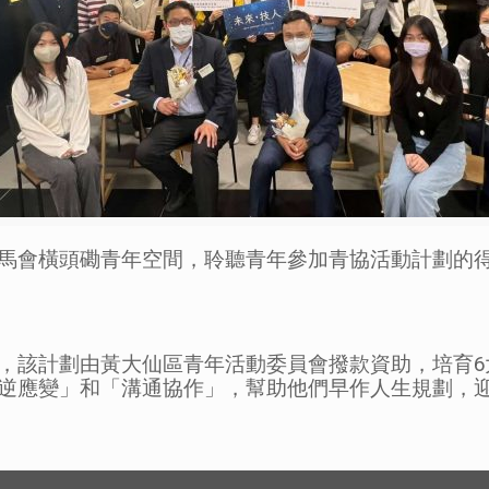
馬會橫頭磡青年空間，聆聽青年參加青協活動計劃的
，該計劃由黃大仙區青年活動委員會撥款資助，培育6
逆應變」和「溝通協作」，幫助他們早作人生規劃，