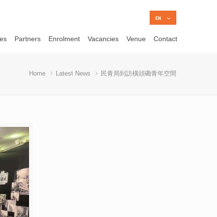
ces
Partners
Enrolment
Vacancies
Venue
Contact
Home
Latest News
民青局到訪橫頭磡青年空間