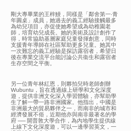
剛大專畢業的王梓鰻，同樣是「鄰舍第一‧青
年圓桌」成員，她過去的義工經驗接觸最多
為幼兒項目，亦促使她希望成為幼稚園老
師，培育幼兒成長。她的美術及設計創作了
得，時常協助基層家庭兒童發揮創意，同時
支援青年導師在社區幫助更多兒童。她其中
一次難忘的義工經驗是探訪露宿者，希望日
後在專業交流平台能討論公共衞生和露宿者
生存空間之平衡。
另一位青年林紅恩，則夥拍兒時老師創辦
Wubuntu，旨在透過線上研學和文化深度
遊，提供非洲文化深入學習體驗，亦幫助學
生了解一帶一路非洲國家。他指出，中國是
非洲最大的貿易夥伴之一，而南非的城市和
經濟發展不俗，近期他亦與南非最著名的學
府 ── 開普敦大學合作，為內地學生提供線
上線下文化深度遊，可以一邊學習英文，一