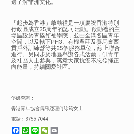
邊了解非洲文化。
「起步為香港」啟動禮是一項慶祝香港特別
行政區成立25周年的認可活動。啟動禮的主
場區設於青協領袖學院，並由全港各區青年
空間，以及轄下PH3、有機農莊及賽馬會西
貢戶外訓練營等共25個服務單位，線上聯合
進行。另同步於地區舉辦各式活動，供青年
及社區人士參與，寓意大家抗疫不忘發揮正
向能量，持續關愛社區。
傳媒查詢︰
香港青年協會傳訊經理何詠筠女士
電話︰3755 7044
Facebook
WhatsApp
Line
WeChat
Email