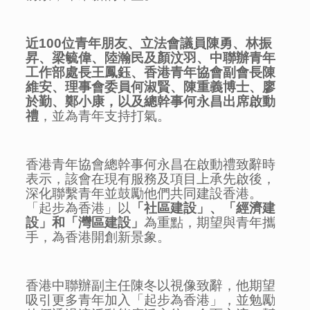
近100
位青年朋友、立法會議員陳勇、林振
昇、梁毓偉、陸瀚民及顏汶羽、中聯辦青年
工作部處長王鳳鈺、香港青年協會副會長陳
維安、理事會委員何淑賢、陳重義博士、廖
於勤、鄭小康，以及總幹事何永昌出席啟動
禮
，並為青年支持打氣。
香港青年協會總幹事何永昌在啟動禮致辭時
表示，該會在現有服務及項目上承先啟後，
深化聯繫青年並鼓勵他們共同建設香港。
「起步為香港」以
「社區建設」、「經濟建
設」和「灣區建設」
為重點，期望與青年攜
手，為香港開創新景象。
香港中聯辦副主任陳冬以視像致辭，他期望
吸引更多青年加入「起步為香港」，並勉勵