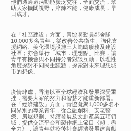
他們透過這活動能廣泛交往，全面交流，幫
助大家擴闊視野，淬鍊本能，健康成長，早
日成才。
在「社區建設」方面，青協將動員鄰舍隊
10,000多名青年，從改善公共衛生、強化支
援網絡、美化環境設施三大範疇服務及建設
社區；亦會舉行「城市．理想點」比賽，讓
青年有機會與不同持分者對談互動，以理性
角度探討不同民生議題，探索對未來理想城
市的想像。
疫情肆虐，香港以至全球經濟和發展深受重
挫，需要大家的努力和智慧才能重新部署。
在「經濟建設」方面，青協凝聚1,000多名不
同界別的專業青年，從金融創科、安老醫
療、房屋規劃、持續發展及文創產業五項領
域，提供交流平台和製作網上節目《傾．盡
全力》，讓青年就疫後社會經濟發展建言獻