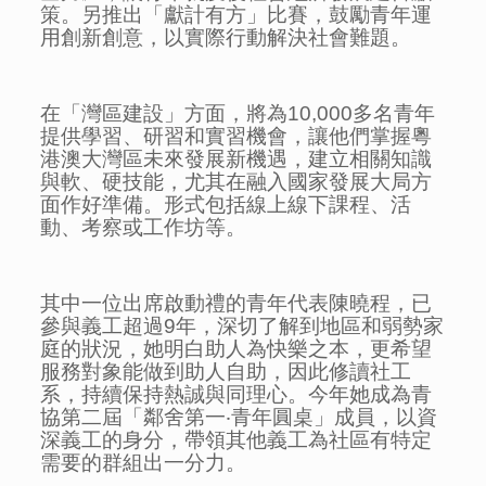
策。另推出「獻計有方」比賽，鼓勵青年運
用創新創意，以實際行動解決社會難題。
在「灣區建設」方面，將為10,000多名青年
提供學習、研習和實習機會，讓他們掌握粵
港澳大灣區未來發展新機遇，建立相關知識
與軟、硬技能，尤其在融入國家發展大局方
面作好準備。形式包括線上線下課程、活
動、考察或工作坊等。
其中一位出席啟動禮的青年代表陳曉程，已
參與義工超過9年，深切了解到地區和弱勢家
庭的狀況，她明白助人為快樂之本，更希望
服務對象能做到助人自助，因此修讀社工
系，持續保持熱誠與同理心。今年她成為青
協第二屆「鄰舍第一‧青年圓桌」成員，以資
深義工的身分，帶領其他義工為社區有特定
需要的群組出一分力。