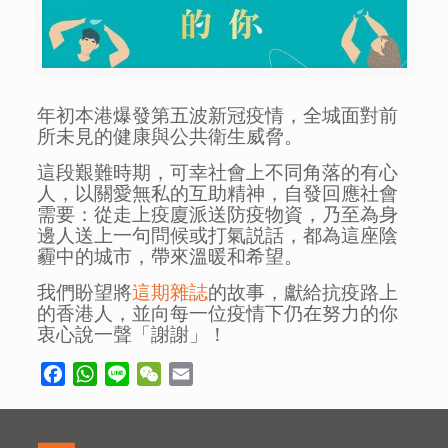
年初本港爆發第五波新冠疫情，全城面對前
所未見的健康與公共衛生威脅。
這段艱難時期，可幸社會上不同角落的有心
人，以關愛無私的互助精神，自發回應社會
需要：從走上疫廈派送防疫物資，乃至為身
邊人送上一句問候或打氣説話，都為這座陰
霾中的城市，帶來溫暖和希望。
我們盼望將
這期雜誌
的故事，獻給抗疫路上
的香港人，並向每一位疫情下仍在努力的你
衷心說一聲「謝謝」！
Facebook
WhatsApp
Line
WeChat
Email