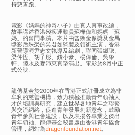
持慈善跑。
電影《媽媽的神奇小子》由真人真事改編，
故事講述香港殘疾運動員蘇樺偉和媽媽「蘇
媽」的奮鬥事蹟。本片由曾獲金像獎及金馬
獎影后殊榮的吳君如監製及領銜主演，香港
新晉導演尹志文執導及編劇，聯同張繼聰、
梁仲恆、胡子彤、錢小豪、楊偉倫、吳肇
軒、陸永及麥沛東真摯演出。電影於8月中正
式公映。
龍傳基金於2000年在香港正式註冊成立為非
牟利的慈善機構，致力積極推動青年領袖人
才的培訓與研究，建立世界各地青年之聯繫
與交流網絡，促進青年發展創新意念，鼓勵
青年參與社會建設，以及表揚各專業之傑出
青年領袖。龍傳基金秘書處由香港青年協會
管理，網站為
dragonfoundation.net
。