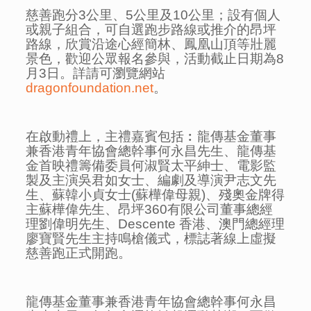
慈善跑分3公里、5公里及10公里；設有個人
或親子組合，可自選跑步路線或推介的昂坪
路線，欣賞沿途心經簡林、鳳凰山頂等壯麗
景色，歡迎公眾報名參與，活動截止日期為8
月3日。詳請可瀏覽網站
dragonfoundation.net
。
在啟動禮上，主禮嘉賓包括︰龍傳基金董事
兼香港青年協會總幹事何永昌先生、龍傳基
金首映禮籌備委員何淑賢太平紳士、電影監
製及主演吳君如女士、編劇及導演尹志文先
生、蘇韓小貞女士(蘇樺偉母親)、殘奧金牌得
主蘇樺偉先生、昂坪360有限公司董事總經
理劉偉明先生、Descente 香港、澳門總經理
廖寶賢先生主持鳴槍儀式，標誌著線上虛擬
慈善跑正式開跑。
龍傳基金董事兼香港青年協會總幹事何永昌