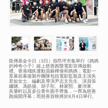
龍傳基金今日（3日）假昂坪市集舉行《媽媽
的神奇小子》線上慈善跑暨電影宣傳啟動
禮。香港殘疾運動員蘇樺偉和媽媽；電影一
眾幕前幕後製作團隊包括電影監製及主演吳
君如女士、編劇及導演尹志文先生、演員張
繼聰、馮皓揚、胡子彤、林家熙、麥沛東、
吳肇軒以及多位青年跑手齊集，一齊為慈善
跑揭開序幕；而慈善首映將於8月4日舉行。