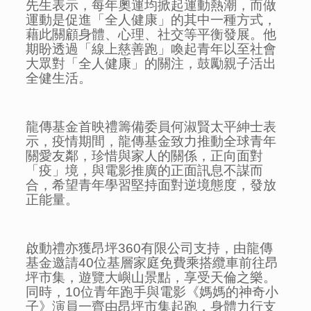
先生表示，每年奧運均掀起運動熱潮，而做
運動是促進「全人健康」的其中一種方式，
藉此關顧身體、心理、社交等平衡發展。他
期盼透過「線上慈善跑」喚起青年以至社會
大眾對「全人健康」的關注，鼓勵親子活出
全健生活。
龍傳基金首映禮籌備委員何淑賢太平紳士表
示，疫情期間，龍傳基金致力推動全球青年
關愛友鄰，珍惜與家人的關係，正向面對
「疫」境，與電影推廣的正面訊息不謀而
合，希望青年學習堅持面對逆境態度，發放
正能量。
啟動禮亦獲昂坪360有限公司支持，由龍傳
基金邀請40位基層家庭免費乘搭纜車前往昂
坪市集，遊覽大嶼山景點，享受天倫之樂。
同時，10位青年跑手與電影《媽媽的神奇小
子》演員一齊由昂坪市集起跑，身體力行支